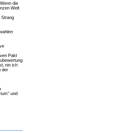
. Wenn die
anzen Welt
 Strang
swahlen
ive
iven Pakt
Neubewertung
t, nin ich
n der
n
rium" und