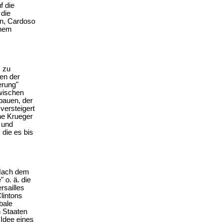
f die
 die
en, Cardoso
inem
s zu
gen der
erung"
zwischen
bauen, der
versteigert
nne Krueger
 und
die es bis
 Nach dem
 o. ä. die
sailles
lintons
bale
 Staaten
 Idee eines