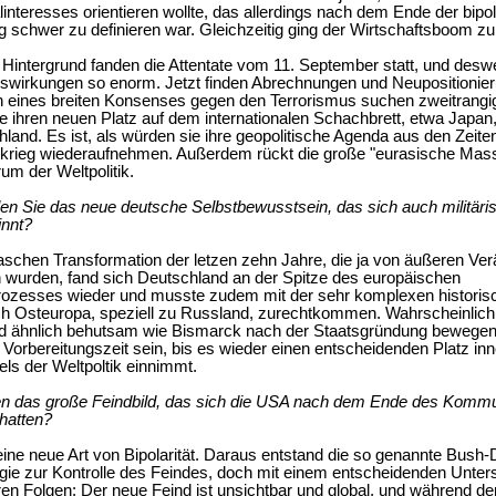
interesses orientieren wollte, das allerdings nach dem Ende der bipo
 schwer zu definieren war. Gleichzeitig ging der Wirtschaftsboom z
Hintergrund fanden die Attentate vom 11. September statt, und desw
swirkungen so enorm. Jetzt finden Abrechnungen und Neupositionier
n eines breiten Konsenses gegen den Terrorismus suchen zweitrangi
ihren neuen Platz auf dem internationalen Schachbrett, etwa Japan
land. Es ist, als würden sie ihre geopolitische Agenda aus den Zeit
tkrieg wiederaufnehmen. Außerdem rückt die große "eurasische Mas
rum der Weltpolitik.
len Sie das neue deutsche Selbstbewusstsein, das sich auch militäri
innt?
schen Transformation der letzen zehn Jahre, die ja von äußeren Ve
 wurden, fand sich Deutschland an der Spitze des europäischen
rozesses wieder und musste zudem mit der sehr komplexen historis
h Osteuropa, speziell zu Russland, zurechtkommen. Wahrscheinlich 
d ähnlich behutsam wie Bismarck nach der Staatsgründung bewegen
e Vorbereitungszeit sein, bis es wieder einen entscheidenden Platz in
ls der Weltpoltik einnimmt.
den das große Feindbild, das sich die USA nach dem Ende des Kom
hatten?
 eine neue Art von Bipolarität. Daraus entstand die so genannte Bush-D
gie zur Kontrolle des Feindes, doch mit einem entscheidenden Unter
n Folgen: Der neue Feind ist unsichtbar und global, und während de