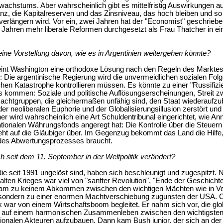
wachstums. Aber wahrscheinlich gibt es mittelfristig Auswirkungen au
nz, die Kapitalreserven und das Zinsniveau, das hoch bleiben und so
erlängern wird. Vor ein, zwei Jahren hat der "Economist" geschrieb
f Jahren mehr liberale Reformen durchgesetzt als Frau Thatcher in e
ine Vorstellung davon, wie es in Argentinien weitergehen könnte?
eint Washington eine orthodoxe Lösung nach den Regeln des Markte
n: Die argentinische Regierung wird die unvermeidlichen sozialen Fol
ichen Katastrophe kontrollieren müssen. Es könnte zu einer "Russifizi
s kommen: Soziale und politische Auflösungserscheinungen, Streit 
chtgruppen, die gleichermaßen unfähig sind, den Staat wiederaufzu
r neoliberalen Euphorie und der Globalisierungsillusion zerstört und 
er wird wahrscheinlich eine Art Schuldentribunal eingerichtet, wie A
tionalen Währungsfonds angeregt hat: Die Kontrolle über die Steuern
ht auf die Gläubiger über. Im Gegenzug bekommt das Land die Hilfe, 
es Abwertungsprozesses braucht.
h seit dem 11. September in der Weltpolitik verändert?
ie seit 1991 ungelöst sind, haben sich beschleunigt und zugespitzt.
lten Krieges war viel von "sanfter Revolution", "Ende der Geschichte"
am zu keinem Abkommen zwischen den wichtigen Mächten wie in Ver
, sondern zu einer enormen Machtverschiebung zugunsten der USA. C
k war von einem Wirtschaftsboom begleitet. Er nahm sich vor, die glo
auf einem harmonischen Zusammenleben zwischen den wichtigsten
tionalen Akteuren aufzubauen. Dann kam Bush junior, der sich an der