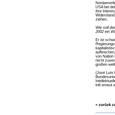
Nordamerika
USA bei der
ihre Intere
Widerstand.
ziehen.
Wie soll da
2002 ein Wa
Er ist schw
Regierungsk
kapitalisti
aufbrechen,
von Nation u
recht zuver
großen welt
(José Luís F
Bundesunive
Intellektue
tritt erneut
« zurück z