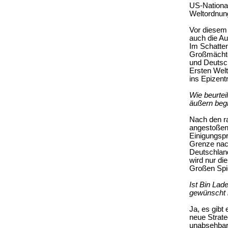
US-National
Weltordnung
Vor diesem 
auch die Au
Im Schatte
Großmächte 
und Deutsch
Ersten Wel
ins Epizent
Wie beurtei
äußern beg
Nach den ra
angestoßen
Einigungsp
Grenze nac
Deutschlan
wird nur di
Großen Spie
Ist Bin La
gewünscht 
Ja, es gibt
neue Strate
unabsehbare