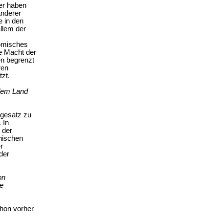
er haben
anderer
e in den
llem der
nomisches
e Macht der
en begrenzt
ren
zt.
 dem Land
egesatz zu
 In
 der
anischen
r
der
on
ie
chon vorher