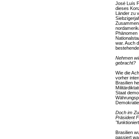
José Luís F
dieses Konz
Länder zu v
Siebzigerja
Zusammensc
nordamerika
Phänomen un
Nationalsta
war. Auch d
bestehenden
Nehmen wir 
gebracht?
Wie die Ach
vorher inter
Brasilien h
Militärdikt
Staat demont
Währungspol
Demokratie 
Doch im Zus
Präsident F
"funktionier
Brasilien w
passiert wa