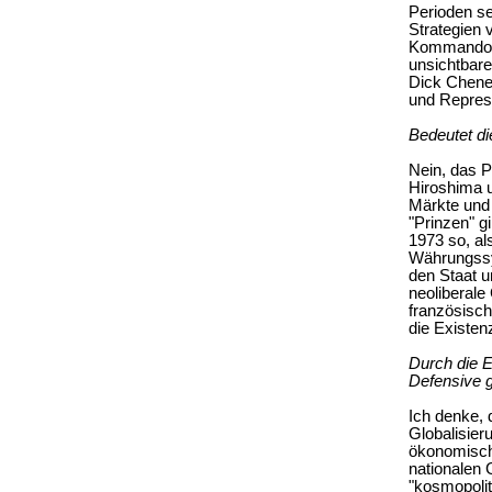
Perioden se
Strategien 
Kommandoze
unsichtbar
Dick Cheney
und Repres
Bedeutet di
Nein, das Pr
Hiroshima u
Märkte und 
"Prinzen" g
1973 so, al
Währungssy
den Staat u
neoliberale
französisch
die Existen
Durch die E
Defensive 
Ich denke,
Globalisieru
ökonomisch
nationalen
"kosmopolit