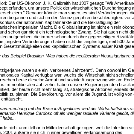
iori: Der US-Ökonom J. K. Galbraith hat 1997 gesagt: "Wir Amerikan
ept erfunden, um unsere Politik der wirtschaftlichen Durchdringung 
erschleiern." Genauer könnte man sagen, es sind Veränderungen, di
hren begannen und sich in den Neunzigerjahren beschleunigten: vor a
hluss der nationalen Kapitalmärkte und die Bekräftigung der
nischen imperialen Macht. Die Globalisierung ist nicht ein rein öko
d schon gar nicht ein technologischer Zwang. Sie hat auch nicht di
aten aufgehoben, die immer schon durch ihre gegenseitigen Rivalität
ie jüngsten Veränderungen haben nicht die langfristigen, seit 500 Jah
 Gesetzmäßigkeiten des kapitalistischen Systems außer Kraft geset
das Beispiel Brasilien. Was haben die neoliberalen Neunzigerjahre
tzigerjahre waren sie ein "verlorenes Jahrzehnt". Denn obwohl im G
nationales Kapital verfügbar war, wuchs die Wirtschaft nicht schneller.
errschen heute dieselbe Armut und soziale Ausgrenzung wie am Ende
atur. Im neoliberalen Jahrzehnt haben unsere Regierungen den brasili
iert, der heute nicht mehr fähig ist, strategische Aktionen jenseits de
itik zu planen. Die Bevölkerung, vor allem die Jugend, ist völlig von 
enttäuscht.
ammenhang mit der Krise in Argentinien wird der Wirtschaftskurs v
ernando Henrique Cardoso oft als weniger radikale Variante gelobt, d
t" habe...
urde nicht unmittelbar in Mitleidenschaft gezogen, weil die Infektion s
r. 2001 äußerte sie sich in einer gewaltigen Verlangsamung des