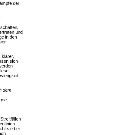
Kämpfe der
kschaften,
ertreten und
ge in den
ser
klarer,
ssen sich
 werden
diese
wierigkeit
ch dem
gen.
treitfällen
entinien
ht sie bei
ach