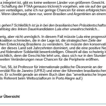
 integriert ist, gibt es keine weiteren Länder von größerem Gewicht
 Schaffung der FTAA genauso trickreich vorgehen, wie sie auf der g
ssen verteidigen, sehe ich nur geringe Chancen für einen erfolgreichen
 Wenn überhaupt, dann nur, wenn Brasilien und Argentinien an einem
s gehen? Schließlich ist ja in bei den brasilianischen Präsidentschaft
hlsieg des linken Dauerkandidaten Lula eher unwahrscheinlich...
ierig, aber nicht unmöglich. In diesem Fall müsste Lula eine progress
oalition schmieden, die in der Lage ist, die strategischen Ziele der
schen Entwicklung Brasiliens zu verändern. Sie müsste den konservat
 der dieses Land seit Jahrzehnten dominiert, und die eine positive 
nd föderativer Solidarität bewerkstelligen. Obwohl all das schwierig is
sichtlich, denn die Geschichte lehrt uns, dass sich nur in den Stunde
weiten Veränderungen neue Chancen für die Peripherie eröffnen.
iori, 56, ist Professor für internationale politische Ökonomie an der
rsität Rio de Janeiro (UFRJ) und einer der führenden brasilianische
llen. Er schreibt gerade an einem Buch über das "amerikanische Impe
 als Referent beim Weltsozialforum in Porto Alegre auf.)
ur Übersicht