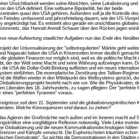
iner Unsichtbarkeit werden seine Absichten, seine Lokalisierung und
von den USA definiert. Eine seltsame Bipolarität, bei der beide
ntralen quasi den USA gehören. Außerdem soll ja die Kontrolle des
en Feindes umfassend und jahrzehntelang dauern, wie der US-Vizepr
 angekündigt hat. Es entsteht also gerade ein unsichtbares globales 
sionsnetz, das Hannah Arendt Schauer über den Rücken jagen würd
ese neue Aufwertung staatlicher Aufgaben nun das Ende des Neolibe
ojekt der Universalisierung der "selbstregulierten" Märkte geht weiter
nd Nagasaki haben die USA in Krisenzeiten immer deutlich gemacht,
die globalen Finanzen nur möglich sind, weil es die politische Macht
ibt, der der Welt seine Macht und seine Währung aufzwingen kann. 
s die USA die Dollar-Gold-Bindung auflösten und ein neues internatio
stem einführten. Die exemplarische Zerstörung des Taliban-Regime
nd die Waffen wieder in den Mittelpunkt des Weltsystems gerückt, d
 Globalisierungsprojekt besteht nach wie vor. Wie die Physiokraten, di
en Liberalen des 18. Jahrhunderts, zu sagen pflegten: Der "perfekte 
z eines "perfekten Tyrannen" voraus.
reignisse seit dem 11. September sind die globalisierungskritischen Kr
geraten. Welche Konsequenzen sind daraus zu ziehen?
 das Agieren der Großmächte nach außen und im Inneren macht auf S
ngskritiker eine sorgfältigere Reflexion notwendig. Viele Linke meinte
e Globalisierung und die neuen Kommunikationstechnologien hätten 
 Grenzen und Kämpfe verwischt. Die Euphorischsten träumten schon 
ischen Demokratie". So wichtig die Demonstrationen in den Städten 