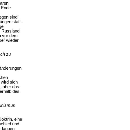
laren
u Ende.
egen sind
ungen statt.
ge
, Russland
en vor dem
se" wieder
sch zu
ränderungen
chen
wird sich
, aber das
nerhalb des
munismus
oktrin, eine
schied und
r langen