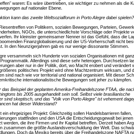
reffen" waren: Es wäre übertrieben, sie wichtiger zu nehmen als die 
ewegungen auf nationaler Ebene.
tion kann das zweite Weltsozialforum in Porto Alegre dabei spielen?
 Riesentreffen von Politikern, sozialen Bewegungen, Parteien, Gewer
nderheiten, NGOs, die unterschiedlichste Vorschläge oder Projekte v
erfen. Ihr kleinster gemeinsamer Nenner ist das Gefühl, dass die La
boomenden Finanzglobalisierung und der US-Vorherrschaft nicht bes
t. In den Neunzigerjahren gab es nur wenige dissonante Stimmen.
egre versammeln sich Hunderte von sozialen Organisationen mit ganz 
r Programmatik. Allerdings sind diese sehr heterogen. Durchsetzen la
rungen aber nur in der Politik, dort, wo Macht erobert und verändert
größeres politisches Projekt wird ohne Machtzentrum wirksam, und 
 sind nach wie vor territorial und national organisiert. Mit dieser Sch
mkritische internationalistische Bewegungen seit jeher zu kämpfen.
 das Beispiel der geplanten Amerika-Freihandelszone FTAA, die na
ingtons bis 2005 ausgehandelt sein soll. Selbst viele brasilianische
 sind skeptisch, und das "Volk von Porto Alegre" ist vehement dage
ncen hat dieser Widerstand?
 ein ehrgeiziges Projekt: Gleichzeitig sollen Handelsbarrieren fallen,
ierungen stattfinden und den USA die Entscheidungsgewalt bei jenen S
 werden, die ihre Firmen und ihr Kapital betreffen. Derzeit haben Arg
ien zusammen die größte Auslandsverschuldung der Welt. Das schwäc
dlungen. Doch da Mexiko bereits über die Freihandelszone NAFTA n