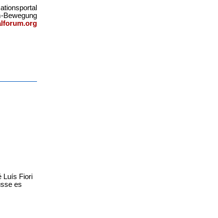
ationsportal
um-Bewegung
lforum.org
 Luís Fiori
üsse es