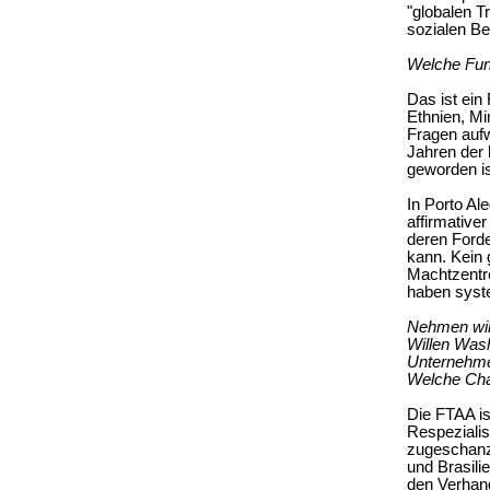
"globalen T
sozialen B
Welche Funk
Das ist ein
Ethnien, Mi
Fragen aufw
Jahren der 
geworden is
In Porto Al
affirmative
deren Forde
kann. Kein 
Machtzentren
haben syste
Nehmen wir
Willen Wash
Unternehmer
Welche Cha
Die FTAA ist
Respezialis
zugeschanzt
und Brasil
den Verhan