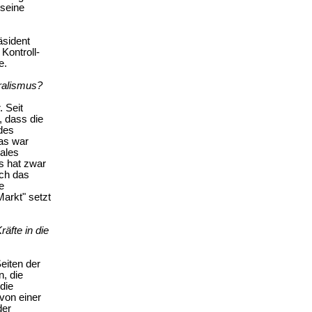
 seine
äsident
Kontroll-
e.
ralismus?
. Seit
 dass die
 des
Das war
nales
s hat zwar
och das
e
Markt" setzt
äfte in die
eiten der
n, die
die
von einer
der