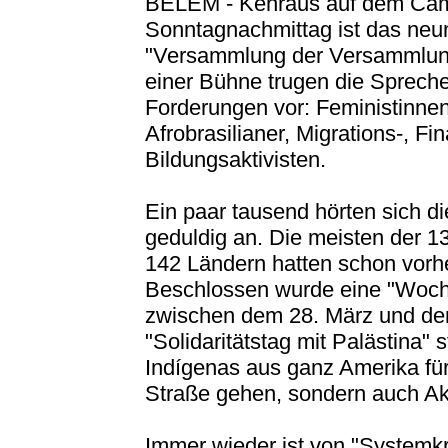
BELÉM - Kehraus auf dem Cam
Sonntagnachmittag ist das neun
"Versammlung der Versammlun
einer Bühne trugen die Spreche
Forderungen vor: Feministinnen
Afrobrasilianer, Migrations-, F
Bildungsaktivisten.
Ein paar tausend hörten sich di
geduldig an. Die meisten der 
142 Ländern hatten schon vorh
Beschlossen wurde eine "Woch
zwischen dem 28. März und dem 
"Solidaritätstag mit Palästina" 
Indígenas aus ganz Amerika für 
Straße gehen, sondern auch Akt
Immer wieder ist von "Systemk