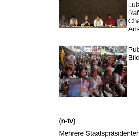
Lui
Raf
Chá
Ans
Pub
Bil
(
n-tv
)
Mehrere Staatspräsidente