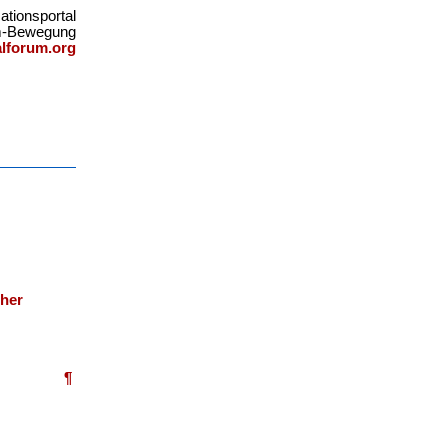
ationsportal
um-Bewegung
lforum.org
cher
¶