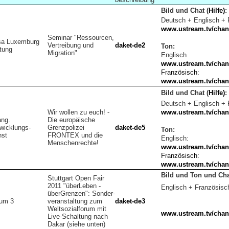
Bild und Chat
(
Hilfe)
:
Deutsch + Englisch + 
www.ustream.tv/chan
Seminar "Ressourcen,
a Luxemburg
Vertreibung und
daket-de2
Ton:
ftung
Migration"
Englisch
www.ustream.tv/chan
Französisch:
www.ustream.tv/chan
Bild und Chat
(
Hilfe)
:
Deutsch + Englisch + 
Wir wollen zu euch! -
www.ustream.tv/chan
ng.
Die europäische
wicklungs-
Grenzpolizei
daket-de5
Ton:
nst
FRONTEX­ und die
Englisch:
Menschenrechte!
www.ustream.tv/chan
Französisch:
www.ustream.tv/chan
Bild und Ton und Ch
Stuttgart Open Fair
2011 "überLeben -
Englisch + Französisc
überGrenzen": Sonder-
um 3
veranstaltung zum
daket-de3
Weltsozialforum mit
www.ustream.tv/chan
Live-Schaltung nach
Dakar (siehe unten)