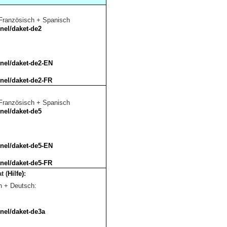
Französisch + Spanisch
nel/daket-de2
nel/daket-de2-EN
nel/daket-de2-FR
Französisch + Spanisch
nel/daket-de5
nel/daket-de5-EN
nel/daket-de5-FR
at
(
Hilfe)
:
h + Deutsch:
nel/daket-de3a