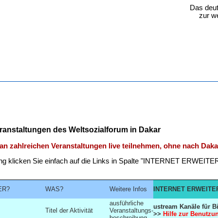
Das deut
zur w
anstaltungen des Weltsozialforum in Dakar
 an zahlreichen Veranstaltungen live teilnehmen, ohne nach Dak
ng klicken Sie einfach auf die Links in Spalte "INTERNET ERWEITER
R?
WAS?
Weitere Infos
INTERNET ER
ausführliche
ustream Kanäle für B
Titel der Aktivität
Veranstaltungs-
>>
Hilfe zur Benutzu
beschreibung