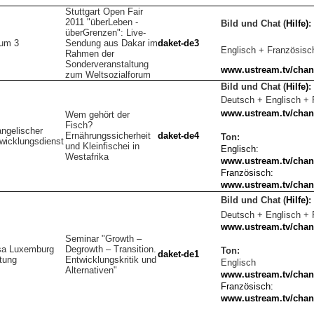
Stuttgart Open Fair
2011 "überLeben -
Bild und Chat
(
Hilfe)
:
überGrenzen": Live-
um 3
Sendung aus Dakar im
daket-de3
Englisch + Französisc
Rahmen der
Sonderveranstaltung
www.ustream.tv/chan
zum Weltsozialforum
Bild und Chat
(
Hilfe)
:
Deutsch + Englisch + 
www.ustream.tv/chan
Wem gehört der
Fisch?
ngelischer
Ernährungssicherheit
daket-de4
Ton:
wicklungsdienst
und Kleinfischei in
Englisch:
Westafrika
www.ustream.tv/chan
Französisch:
www.ustream.tv/chan
Bild und Chat
(
Hilfe)
:
Deutsch + Englisch + 
www.ustream.tv/chan
Seminar "Growth –
a Luxemburg
Degrowth – Transition.
Ton:
daket-de1
ftung
Entwicklungskritik und
Englisch
Alternativen"
www.ustream.tv/chan
Französisch:
www.ustream.tv/chan