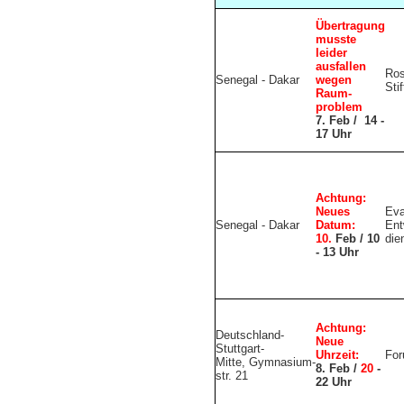
Übertragung
musste
leider
ausfallen
Ros
Senegal - Dakar
wegen
Sti
Raum-
problem
7. Feb / 14 -
17 Uhr
Achtung:
Neues
Eva
Senegal - Dakar
Datum:
Ent
10.
Feb / 10
die
- 13 Uhr
Achtung:
Deutschland-
Neue
Stuttgart-
Uhrzeit:
For
Mitte, Gymnasium-
8. Feb /
20
-
str. 21
22 Uhr