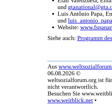
Elan Valenzuela, Ema
und
gtanational@gta.o
Luis Antônio Papa, E
und
luis_antonio_pa
Website:
www.fspanam
Siehe auch:
Programm des
Aus
www.weltsozialforum
06.08.2026 ©
weltsozialforum.org ist fü
nicht verantwortlich.
Besuchen Sie www.weitbli
www.weitblick.net
•