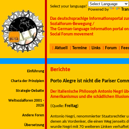
Select your language!
Powered by
Tran
Das deutschsprachige Informationsportal zu
Sozialforum-Bewegung /
The German-language information portal on 
Social Forum movement
|
Aktuell
|
Termine
|
Links
|
Forum
|
Fee
Berichte
Einführung
Porto Alegre ist nicht die Pariser Co
Charta der Prinzipien
Strategie-Debatte
Der italienische Philosoph Antonio Negri ü
Amerikanismus und die schädlichen Illusion
Weltsozialforen 2001 -
2026
(Quelle:
Freitag
)
Andere Foren
Antonio Negri, renommierter Staatsrechtler un
denen als Vordenker, die einen Weg jenseits 
Übersetzung
wurde Negri mit 70 weiteren Linken verhafte