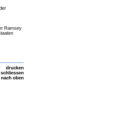
der
ster Ramsey
Staaten
drucken
schliessen
nach oben