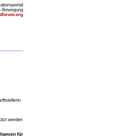
ationsportal
um-Bewegung
lforum.org
ftstellerin
ützt werden
chancen für