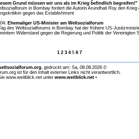
diesem Grund müssen wir uns als im Krieg befindlich begreifen!"
tsozialforum in Bombay fordert die Autorin Arundhati Roy den Krieg 
ungskritiker gegen das Establishment
004:
Ehemaliger US-Minister am Weltsozialforum
Tag des Weltsozialforums in Bombay hat der frühere US-Justizmini
reintem Widerstand gegen die Regierung und Politik der Vereinigten 
1
2
3
4
5
6
7
eltsozialforum.org
, gedruckt am: Sa, 08.08.2026 ©
rum.org ist für den Inhalt externer Links nicht verantwortlich.
ie www.weitblick.net unter
www.weitblick.net
•