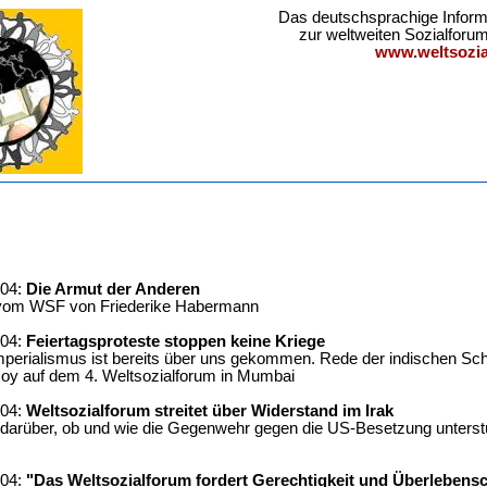
Das deutschsprachige Inform
zur weltweiten Sozialfor
www.weltsozia
004:
Die Armut der Anderen
vom WSF von Friederike Habermann
004:
Feiertagsproteste stoppen keine Kriege
perialismus ist bereits über uns gekommen. Rede der indischen Schri
Roy auf dem 4. Weltsozialforum in Mumbai
004:
Weltsozialforum streitet über Widerstand im Irak
 darüber, ob und wie die Gegenwehr gegen die US-Besetzung unterst
004:
"Das Weltsozialforum fordert Gerechtigkeit und Überlebens