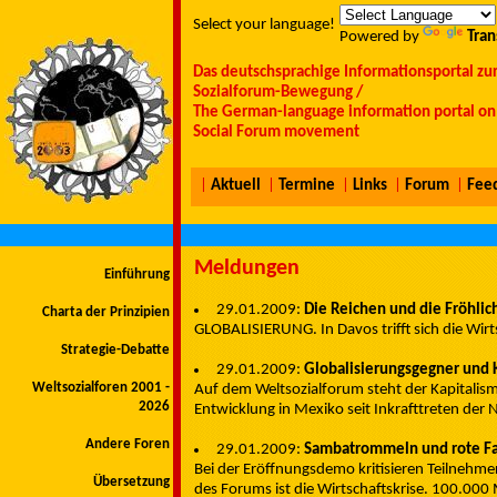
Select your language!
Powered by
Tran
Das deutschsprachige Informationsportal zu
Sozialforum-Bewegung /
The German-language information portal on 
Social Forum movement
|
Aktuell
|
Termine
|
Links
|
Forum
|
Fee
Meldungen
Einführung
29.01.2009:
Die Reichen und die Fröhlic
Charta der Prinzipien
GLOBALISIERUNG. In Davos trifft sich die Wirtsch
Strategie-Debatte
29.01.2009:
Globalisierungsgegner und K
Weltsozialforen 2001 -
Auf dem Weltsozialforum steht der Kapitalismu
2026
Entwicklung in Mexiko seit Inkrafttreten de
Andere Foren
29.01.2009:
Sambatrommeln und rote F
Bei der Eröffnungsdemo kritisieren Teilnehme
Übersetzung
des Forums ist die Wirtschaftskrise. 100.0