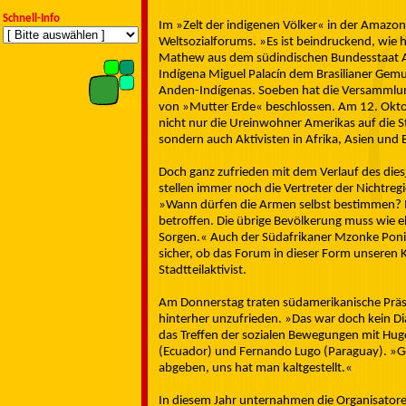
Schnell-Info
Im »Zelt der indigenen Völker« in der Amazoni
Weltsozialforums. »Es ist beindruckend, wi
Mathew aus dem südindischen Bundesstaat A
Indígena Miguel Palacín dem Brasilianer Ge
Anden-Indígenas. Soeben hat die Versammlu
von »Mutter Erde« beschlossen. Am 12. Okto
nicht nur die Ureinwohner Amerikas auf die S
sondern auch Aktivisten in Afrika, Asien und 
Doch ganz zufrieden mit dem Verlauf des dies
stellen immer noch die Vertreter der Nichtreg
»Wann dürfen die Armen selbst bestimmen? In
betroffen. Die übrige Bevölkerung muss wie e
Sorgen.« Auch der Südafrikaner Mzonke Poni si
sicher, ob das Forum in dieser Form unseren 
Stadtteilaktivist.
Am Donnerstag traten südamerikanische Präsi
hinterher unzufrieden. »Das war doch kein Dia
das Treffen der sozialen Bewegungen mit Hugo
(Ecuador) und Fernando Lugo (Paraguay). »Ge
abgeben, uns hat man kaltgestellt.«
In diesem Jahr unternahmen die Organisatore