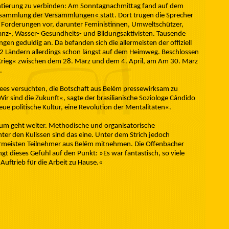
ntierung zu verbinden: Am Sonntagnachmittag fand auf dem
sammlung der Versammlungen« statt. Dort trugen die Sprecher
 Forderungen vor, darunter Feministinnen, Umweltschützer,
nanz-, Wasser- Gesundheits- und Bildungsaktivisten. Tausende
ngen geduldig an. Da befanden sich die allermeisten der offiziell
 Ländern allerdings schon längst auf dem Heimweg. Beschlossen
rieg« zwischen dem 28. März und dem 4. April, am Am 30. März
.
es versuchten, die Botschaft aus Belém pressewirksam zu
Wir sind die Zukunft«, sagte der brasilianische Soziologe Cándido
e politische Kultur, eine Revolution der Mentalitäten«.
orum geht weiter. Methodische und organisatorische
ter den Kulissen sind das eine. Unter dem Strich jedoch
ermeisten Teilnehmer aus Belém mitnehmen. Die Offenbacher
gt dieses Gefühl auf den Punkt: »Es war fantastisch, so viele
Auftrieb für die Arbeit zu Hause.«