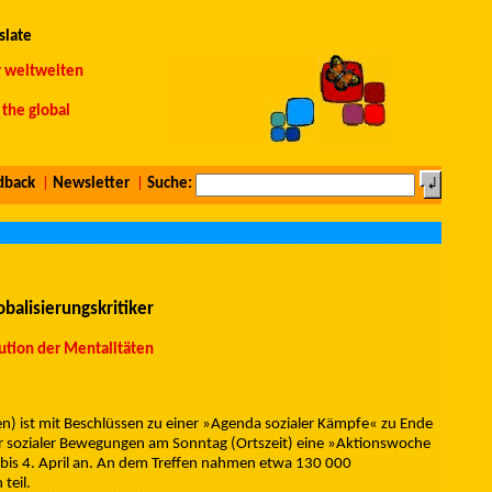
slate
r weltweiten
the global
dback
|
Newsletter
|
Suche:
balisierungskritiker
ution der Mentalitäten
en) ist mit Beschlüssen zu einer »Agenda sozialer Kämpfe« zu Ende
r sozialer Bewegungen am Sonntag (Ortszeit) eine »Aktionswoche
bis 4. April an. An dem Treffen nahmen etwa 130 000
teil.