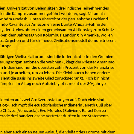
en-Universität von Belém sitzen drei indische Teilnehmer des
e hier die Kämpfe zusammengeführt werden«, sagt Miramala
nhdra Pradesh. Unten überreicht der peruanische Hochland-
mundo Xavante aus Amazonien eine bunte Whipala-Fahne der
ng der Ureinwohner einen gemeinsamen Aktionstag zum Schutz
ber, dem Jahrestag von Kolumbus' Landung in Amerika, wollen
traße gehen und für ein neues Zivilisationsmodell demonstrieren,
Europa.
jährigen Weltsozialforums sind die Inder nicht. »In den Gremien
ierungsorganisationen die Weichen«, klagt der Priester Amar Rao.
 Indien sind nur die obersten zehn Prozent von der Finanzkrise
h und je arbeiten, um zu leben. Die Kleinbauern haben andere
eht die Basis ins zweite Glied zurückgedrängt. »Ich bin nicht
Kämpfen im Alltag noch Auftrieb gibt«, meint der 30-jährige
denten auf zwei Großveranstaltungen auf. Doch viele sind
log«, schimpft die ecuadorianische Indianerin Janeth Cuji über
 Chávez (Venezuela), Evo Morales (Bolivien), Rafael Correa
rade drei handverlesene Vertreter durften kurze Statements
n aber auch einen neuen Anlauf, die Vielfalt des Forums mit dem