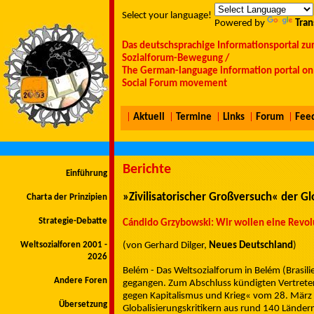
Select your language!
Powered by
Tran
Das deutschsprachige Informationsportal zu
Sozialforum-Bewegung /
The German-language information portal on 
Social Forum movement
|
Aktuell
|
Termine
|
Links
|
Forum
|
Fee
Berichte
Einführung
»Zivilisatorischer Großversuch« der Glo
Charta der Prinzipien
Strategie-Debatte
Cándido Grzybowski: Wir wollen eine Revol
Weltsozialforen 2001 -
(von Gerhard Dilger,
Neues Deutschland
)
2026
Belém - Das Weltsozialforum in Belém (Brasili
Andere Foren
gegangen. Zum Abschluss kündigten Vertrete
gegen Kapitalismus und Krieg« vom 28. März 
Übersetzung
Globalisierungskritikern aus rund 140 Ländern 