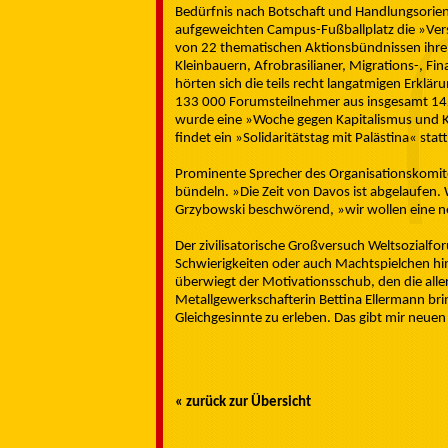
Bedürfnis nach Botschaft und Handlungsorie
aufgeweichten Campus-Fußballplatz die »Ver
von 22 thematischen Aktionsbündnissen ihre
Kleinbauern, Afrobrasilianer, Migrations-, Fi
hörten sich die teils recht langatmigen Erkläru
133 000 Forumsteilnehmer aus insgesamt 142
wurde eine »Woche gegen Kapitalismus und K
findet ein »Solidaritätstag mit Palästina« statt
Prominente Sprecher des Organisationskomite
bündeln. »Die Zeit von Davos ist abgelaufen. 
Grzybowski beschwörend, »wir wollen eine neu
Der zivilisatorische Großversuch Weltsozialf
Schwierigkeiten oder auch Machtspielchen hin
überwiegt der Motivationsschub, den die all
Metallgewerkschafterin Bettina Ellermann brin
Gleichgesinnte zu erleben. Das gibt mir neuen 
« zurück zur Übersicht