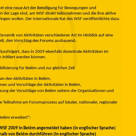
et eine neue Art der Beteiligung für Bewegungen und
t in der Lage sind, am WSF direkt teilzunehmen und die ihre aktive
ngen wollen. Der Internationale Rat des WSF veröffentlichte dazu
 Dynamik von Aktivitäten verschiedener Art im Hinblick auf eine
Welt, den Vorschlag des Forums ausbauend.
ssfolgert, dass in 2009 ebenfalls dezentrale Aktivitäten im
nitiiert werden können.
ilisierung für Belém und zur gleichen Zeit
 an den Aktivitäten in Belém,
onen und Vorschläge der Aktivitäten in Belém,
ung der Vorschläge von Belém seitens der Organisationen und
r die Teilnahme am Forumsprozess auf lokaler, nationaler, regionaler
Belém erweitert":
m WSF 2009 in Belém angemeldet haben (in englischer Sprache)
rhalb von Belém durchführen (in englischer Sprache)