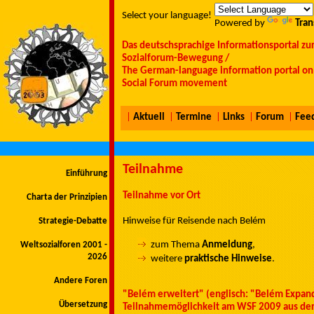
Select your language!
Powered by
Tran
Das deutschsprachige Informationsportal zu
Sozialforum-Bewegung /
The German-language information portal on 
Social Forum movement
|
Aktuell
|
Termine
|
Links
|
Forum
|
Fee
Teilnahme
Einführung
Teilnahme vor Ort
Charta der Prinzipien
Hinweise für Reisende nach Belém
Strategie-Debatte
zum Thema
Anmeldung
,
Weltsozialforen 2001 -
2026
weitere
praktische Hinweise
.
Andere Foren
"Belém erweitert" (englisch: "Belém Expan
Übersetzung
Teilnahmemöglichkeit am WSF 2009 aus der