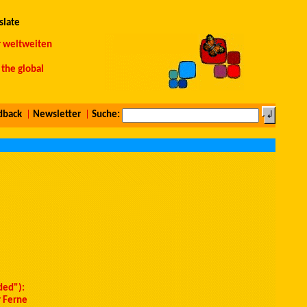
slate
r weltweiten
the global
dback
|
Newsletter
|
Suche:
ded"):
 Ferne