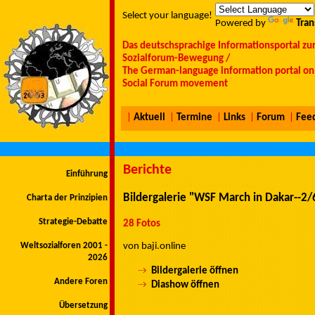
Select your language!
Powered by
Tran
Das deutschsprachige Informationsportal zu
Sozialforum-Bewegung /
The German-language information portal on 
Social Forum movement
|
Aktuell
|
Termine
|
Links
|
Forum
|
Fee
Berichte
Einführung
Bildergalerie "WSF March in Dakar--2/6
Charta der Prinzipien
Strategie-Debatte
28 Fotos
Weltsozialforen 2001 -
von baji.online
2026
Bildergalerie öffnen
Andere Foren
Diashow öffnen
Übersetzung