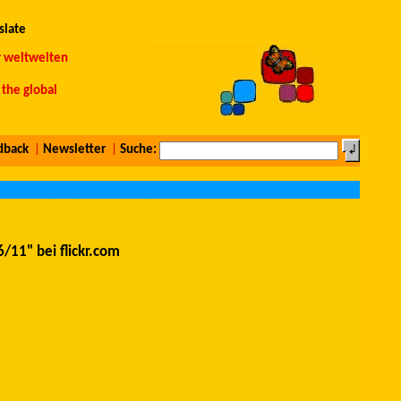
slate
r weltweiten
the global
dback
|
Newsletter
|
Suche:
/11" bei flickr.com