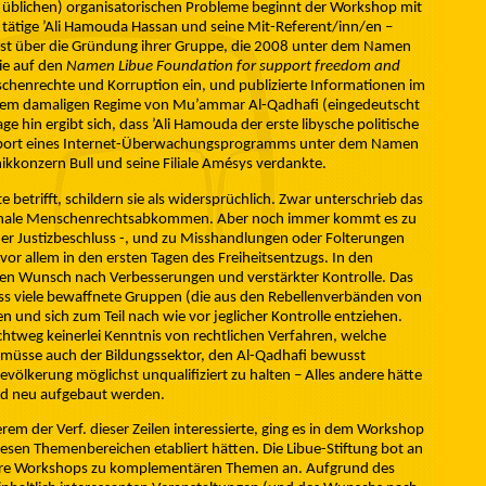
n üblichen) organisatorischen Probleme beginnt der Workshop mit
r tätige ’Ali Hamouda Hassan und seine Mit-Referent/inn/en –
st über die Gründung ihrer Gruppe, die 2008 unter dem Namen
ie auf den
Namen Libue Foundation for support freedom and
nschenrechte und Korruption ein, und publizierte Informationen im
r dem damaligen Regime von Mu’ammar Al-Qadhafi (eingedeutscht
e hin ergibt sich, dass ’Ali Hamouda der erste libysche politische
xport eines Internet-Überwachungsprogramms unter dem Namen
ikkonzern Bull und seine Filiale Amésys verdankte.
 betrifft, schildern sie als widersprüchlich. Zwar unterschrieb das
ionale Menschenrechtsabkommen. Aber noch immer kommt es zu
der Justizbeschluss -, und zu Misshandlungen oder Folterungen
r allem in den ersten Tagen des Freiheitsentzugs. In den
den Wunsch nach Verbesserungen und verstärkter Kontrolle. Das
ass viele bewaffnete Gruppen (die aus den Rebellenverbänden von
n und sich zum Teil nach wie vor jeglicher Kontrolle entziehen.
chtweg keinerlei Kenntnis von rechtlichen Verfahren, welche
üsse auch der Bildungssektor, den Al-Qadhafi bewusst
völkerung möglichst unqualifiziert zu halten – Alles andere hätte
nd neu aufgebaut werden.
em der Verf. dieser Zeilen interessierte, ging es in dem Workshop
diesen Themenbereichen etabliert hätten. Die Libue-Stiftung bot an
tere Workshops zu komplementären Themen an. Aufgrund des