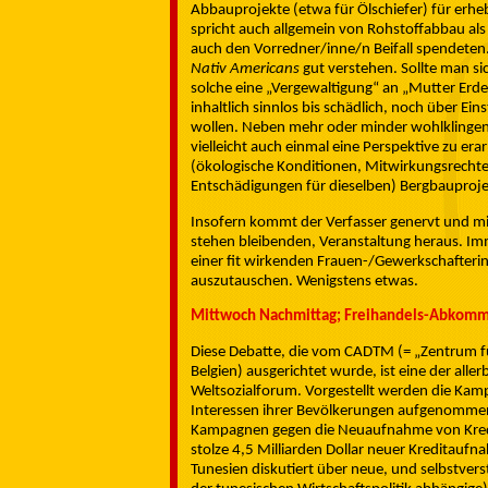
Abbauprojekte (etwa für Ölschiefer) für erh
spricht auch allgemein von Rohstoffabbau als 
auch den Vorredner/inne/n Beifall spendeten
Nativ Americans
gut verstehen. Sollte man si
solche eine „Vergewaltigung“ an „Mutter Erde“
inhaltlich sinnlos bis schädlich, noch über E
wollen. Neben mehr oder minder wohlklingende
vielleicht auch einmal eine Perspektive zu er
(ökologische Konditionen, Mitwirkungsrecht
Entschädigungen für dieselben) Bergbauproj
Insofern kommt der Verfasser genervt und m
stehen bleibenden, Veranstaltung heraus. Imm
einer fit wirkenden Frauen-/Gewerkschafte
auszutauschen. Wenigstens etwas.
Mittwoch Nachmittag; Freihandels-Abkomm
Diese Debatte, die vom CADTM (= „Zentrum für 
Belgien) ausgerichtet wurde, ist eine der al
Weltsozialforum. Vorgestellt werden die Kamp
Interessen ihrer Bevölkerungen aufgenommene
Kampagnen gegen die Neuaufnahme von Kredi
stolze 4,5 Milliarden Dollar neuer Kreditaufn
Tunesien diskutiert über neue, und selbstvers