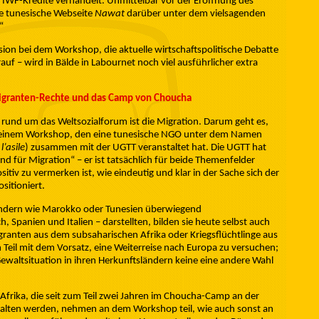
) IWF-Kredite verhandelt. Unmittelbar vor der Eröffnung des
te tunesische Webseite
Nawat
darüber unter dem vielsagenden
“
ion bei dem Workshop, die aktuelle wirtschaftspolitische Debatte
uf – wird in Bälde in Labournet noch viel ausführlicher extra
Migranten-Rechte und das Camp von Choucha
 rund um das Weltsozialforum ist die Migration. Darum geht es,
 einem Workshop, den eine tunesische NGO unter dem Namen
l’asile
) zusammen mit der UGTT veranstaltet hat. Die UGTT hat
d für Migration“ – er ist tatsächlich für beide Themenfelder
sitiv zu vermerken ist, wie eindeutig und klar in der Sache sich der
sitioniert.
Ländern wie Marokko oder Tunesien überwiegend
 Spanien und Italien – darstellten, bilden sie heute selbst auch
anten aus dem subsaharischen Afrika oder Kriegsflüchtlinge aus
m Teil mit dem Vorsatz, eine Weiterreise nach Europa zu versuchen;
Gewaltsituation in ihren Herkunftsländern keine eine andere Wahl
Afrika, die seit zum Teil zwei Jahren im Choucha-Camp an der
halten werden, nehmen an dem Workshop teil, wie auch sonst an