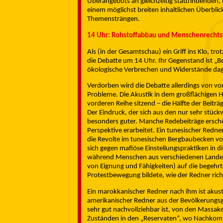
Überangebots an gleichzeitig stattfindenden,
einem möglichst breiten inhaltlichen Überblick
Themensträngen.
14 Uhr: Rohstoffabbau und Menschenrechts
Als (in der Gesamtschau) ein Griff ins Klo, tro
die Debatte um 14 Uhr. Ihr Gegenstand ist „
ökologische Verbrechen und Widerstände dage
Verdorben wird die Debatte allerdings von vo
Probleme. Die Akustik in dem großflächigen Hö
vorderen Reihe sitzend – die Hälfte der Beiträ
Der Eindruck, der sich aus den nur sehr stüc
besonders guter. Manche Redebeiträge erschö
Perspektive erarbeitet. Ein tunesischer Redner e
die Revolte im tunesischen Bergbaubecken von
sich gegen mafiöse Einstellungspraktiken in d
während Menschen aus verschiedenen Landest
von Eignung und Fähigkeiten) auf die begehrte
Protestbewegung bildete, wie der Redner richti
Ein marokkanischer Redner nach ihm ist akusti
amerikanischer Redner aus der Bevölkerungs
sehr gut nachvollziehbar ist, von den Massa
Zuständen in den „Reservaten“, wo Nachkom