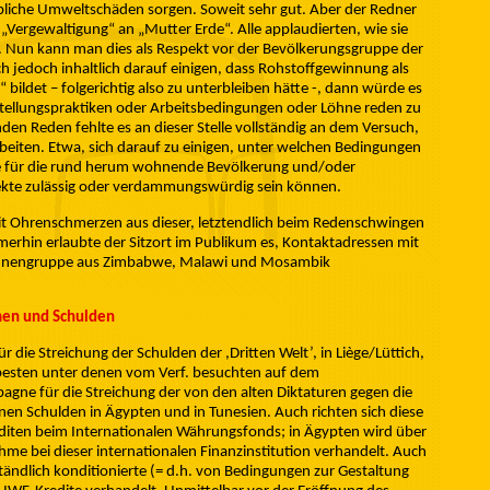
ebliche Umweltschäden sorgen. Soweit sehr gut. Aber der Redner
„Vergewaltigung“ an „Mutter Erde“. Alle applaudierten, wie sie
. Nun kann man dies als Respekt vor der Bevölkerungsgruppe der
ch jedoch inhaltlich darauf einigen, dass Rohstoffgewinnung als
 bildet – folgerichtig also zu unterbleiben hätte -, dann würde es
instellungspraktiken oder Arbeitsbedingungen oder Löhne reden zu
n Reden fehlte es an dieser Stelle vollständig an dem Versuch,
arbeiten. Etwa, sich darauf zu einigen, unter welchen Bedingungen
e für die rund herum wohnende Bevölkerung und/oder
ekte zulässig oder verdammungswürdig sein können.
it Ohrenschmerzen aus dieser, letztendlich beim Redenschwingen
erhin erlaubte der Sitzort im Publikum es, Kontaktadressen mit
rinnengruppe aus Zimbabwe, Malawi und Mosambik
en und Schulden
die Streichung der Schulden der ,Dritten Welt’, in Liège/Lüttich,
lerbesten unter denen vom Verf. besuchten auf dem
agne für die Streichung der von den alten Diktaturen gegen die
n Schulden in Ägypten und in Tunesien. Auch richten sich diese
ten beim Internationalen Währungsfonds; in Ägypten wird über
ahme bei dieser internationalen Finanzinstitution verhandelt. Auch
tändlich konditionierte (= d.h. von Bedingungen zur Gestaltung