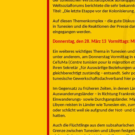
der tunesischen Wirtschaftspolitik abhängige
Weltsozialforums berichtete die sehr bekann
Titel: „Die letzte Etappe vor der Kolonisierung.
Auf diesen Themenkomplex – die gute Diskuss
in Tunesien und die Reaktionen der Presse dara
eingegangen werden.
Donnerstag, den 28. März 13 Vormittags: 
Ein weiteres wichtiges Thema in Tunesien und
unter anderem, am Donnerstag Vormittag in
CeTuMa (
Centre tunisien pour la migration et 
ihren Sekretär „für Auswärtige Beziehungen un
gleichberechtigt zuständig – entsandt. Sehr po
tunesische Gewerkschaftsdachverband hier po
Im Gegensatz zu früheren Zeiten, in denen 
Auswanderungsländer – in Richtung Frankreich,
Einwanderungs- sowie Durchgangsländer. Migr
Libyen reisten in Länder wie Tunesien ein, zu
oder schlicht weil sie aufgrund der Not- und 
hatten.
Auch die Flüchtlinge aus dem subsaharischen 
Grenze zwischen Tunesien und Libyen festge