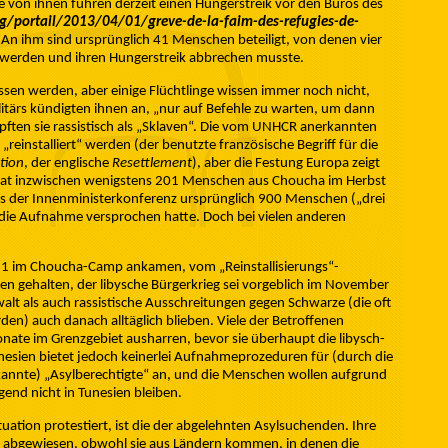
e von ihnen führen derzeit einen Hungerstreik vor den Büros des
g/portail/2013/04/01/greve-de-la-faim-des-refugies-de-
. An ihm sind ursprünglich 41 Menschen beteiligt, von denen vier
 werden und ihren Hungerstreik abbrechen musste.
ossen werden, aber einige Flüchtlinge wissen immer noch nicht,
itärs kündigten ihnen an, „nur auf Befehle zu warten, um dann
ften sie rassistisch als „Sklaven“. Die vom UNHCR anerkannten
 „reinstalliert“ werden (der benutzte französische Begriff für die
ation
, der englische
Resettlement
), aber die Festung Europa zeigt
hat inzwischen wenigstens 201 Menschen aus Choucha im Herbst
 der Innenministerkonferenz ursprünglich 900 Menschen („drei
 die Aufnahme versprochen hatte. Doch bei vielen anderen
011 im Choucha-Camp ankamen, vom „Reinstallisierungs“-
gehalten, der libysche Bürgerkrieg sei vorgeblich im November
t als auch rassistische Ausschreitungen gegen Schwarze (die oft
den) auch danach alltäglich blieben. Viele der Betroffenen
nate im Grenzgebiet ausharren, bevor sie überhaupt die libysch-
nesien bietet jedoch keinerlei Aufnahmeprozeduren für (durch die
annte) „Asylberechtigte“ an, und die Menschen wollen aufgrund
end nicht in Tunesien bleiben.
tuation protestiert, ist die der abgelehnten Asylsuchenden. Ihre
abgewiesen, obwohl sie aus Ländern kommen, in denen die