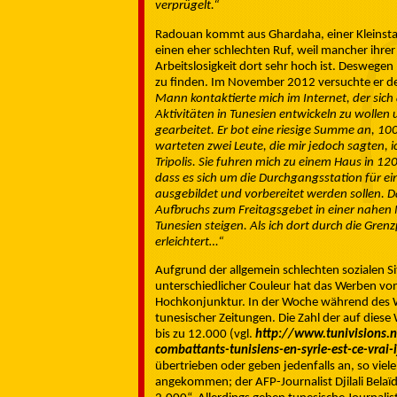
verprügelt.“
Radouan kommt aus Ghardaha, einer Kleinstad
einen eher schlechten Ruf, weil mancher ihr
Arbeitslosigkeit dort sehr hoch ist. Deswegen 
zu finden. Im November 2012 versuchte er de
Mann kontaktierte mich im Internet, der sich
Aktivitäten in Tunesien entwickeln zu wollen
gearbeitet. Er bot eine riesige Summe an, 10
warteten zwei Leute, die mir jedoch sagten, 
Tripolis. Sie fuhren mich zu einem Haus in 120
dass es sich um die Durchgangsstation für ei
ausgebildet und vorbereitet werden sollen. D
Aufbruchs zum Freitagsgebet in einer nahen 
Tunesien steigen. Als ich dort durch die Gre
erleichtert…“
Aufgrund der allgemein schlechten sozialen Si
unterschiedlicher Couleur hat das Werben von 
Hochkonjunktur. In der Woche während des We
tunesischer Zeitungen. Die Zahl der auf die
bis zu 12.000 (vgl.
http://www.tunivisions.n
combattants-tunisiens-en-syrie-est-ce-vrai-i
übertrieben oder geben jedenfalls an, so viele 
angekommen; der AFP-Journalist Djilali Belaï