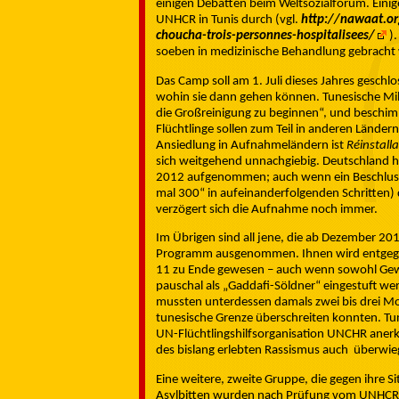
einigen Debatten beim Weltsozialforum. Einig
UNHCR in Tunis durch (vgl.
http://nawaat.or
choucha-trois-personnes-hospitalisees/
)
soeben in medizinische Behandlung gebracht
Das Camp soll am 1. Juli dieses Jahres geschl
wohin sie dann gehen können. Tunesische Mil
die Großreinigung zu beginnen“, und beschimp
Flüchtlinge sollen zum Teil in anderen Ländern
Ansiedlung in Aufnahmeländern ist
Réinstall
sich weitgehend unnachgiebig. Deutschland 
2012 aufgenommen; auch wenn ein Beschluss
mal 300“ in aufeinanderfolgenden Schritten)
verzögert sich die Aufnahme noch immer.
Im Übrigen sind all jene, die ab Dezember 2
Programm ausgenommen. Ihnen wird entgegen 
11 zu Ende gewesen – auch wenn sowohl Gewal
pauschal als „Gaddafi-Söldner“ eingestuft wer
mussten unterdessen damals zwei bis drei Mo
tunesische Grenze überschreiten konnten. Tu
UN-Flüchtlingshilfsorganisation UNCHR anerk
des bislang erlebten Rassismus auch überwieg
Eine weitere, zweite Gruppe, die gegen ihre Si
Asylbitten wurden nach Prüfung vom UNHCR 