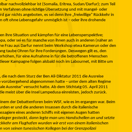
bar nachvollziehbar ist (Somalia, Eritrea, Sudan/Darfur); zum Teil
n Verfahren ohne richtige Übersetzung und mit mangel- oder
 gar nichts angeboten, es sei denn ihre „freiwillige“ Rückkehr in
len oft ohne Lebensgefahr unmöglich ist – oder ihre drohende
en ihre Situation und kämpfen für eine Lebensperspektive;
ropa, oder sei es für manche von ihnen auch in anderen (näher an
 eine Frau aus Darfur nennt beim Workshop etwa Kamerun oder den
ang taube Ohren für ihre Forderungen. Deswegen gilt es, den
erhöhen, für eine Aufnahme in für die betroffenen Menschen
dieser Kampagne folgen alsbald noch im Labournet, mit Bitte um
, die nach dem Sturz der Ben Ali-Diktatur 2011 die Ausreise
ichte vorübergehend abgenommen hatte – unter dem alten Regime
ale Ausreise“ versucht hatte. Ab dem Stichtatg 05. April 2011
 die meist über die Insel Lampedusa einreisten, jedoch zurück.
 einem der Debattenforen beim WSF, wie es im ergangen war. Beim
rden er und die anderen Insassen durch die italienische
ssagiere eines anderen Schiffs mit eigenen Augen hatten
elager gesteckt, dann legte man uns Handschellen an und setzte
ückkehr am Flughafen wurden wir erst von einem italienischen
 von seinen tunesischen Kollegen bei der Grenzpolizei