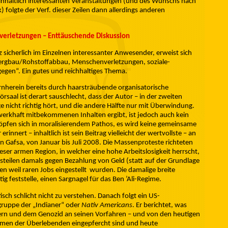
 inhaltlich interessanten Veranstaltungen (und des Wunschs nach
) folgte der Verf. dieser Zeilen dann allerdings anderen
verletzungen – Enttäuschende Diskussion
tz sicherlich im Einzelnen interessanter Anwesender, erweist sich
Bergbau/Rohstoffabbau, Menschenverletzungen, soziale-
gen“. Ein gutes und reichhaltiges Thema.
rnherein bereits durch haarsträubende organisatorische
rsaal ist derart sauschlecht, dass der Autor – in der zweiten
ge nicht richtig hört, und die andere Hälfte nur mit Überwindung.
kwerkhaft mitbekommenen Inhalten ergibt, ist jedoch auch kein
pfen sich in moralisierendem Pathos, es wird keine gemeinsame
rinnert – inhaltlich ist sein Beitrag vielleicht der wertvollste – an
 Gafsa, von Januar bis Juli 2008. Die Massenproteste richteten
ieser armen Region, in welcher eine hohe Arbeitslosigkeit herrscht,
eilen damals gegen Bezahlung von Geld (statt auf der Grundlage
n weil raren Jobs eingestellt wurden. Die damalige breite
g feststelle, einen Sargnagel für das Ben ’Ali-Regime.
sch schlicht nicht zu verstehen. Danach folgt ein US-
gruppe der „Indianer“ oder
Nativ Americans
. Er berichtet, was
kern und dem Genozid an seinen Vorfahren – und von den heutigen
men der Überlebenden eingepfercht sind und heute