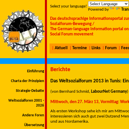
Select your language!
Powered by
Tran
Das deutschsprachige Informationsportal zu
Sozialforum-Bewegung /
The German-language information portal on 
Social Forum movement
|
Aktuell
|
Termine
|
Links
|
Forum
|
Fee
Berichte
Einführung
Das Weltsozialforum 2013 in Tunis: Ein 
Charta der Prinzipien
Strategie-Debatte
(von Bernhard Schmid,
LabourNet Germany
)
Weltsozialforen 2001 -
Mittwoch, den 27. März 13, Vormittag: Wor
2026
Als ersten Workshop sehe ich mir am Mittwo
Andere Foren
interessieren sich auch gut zwei Dutzend Men
und aus Nordamerika.
Übersetzung