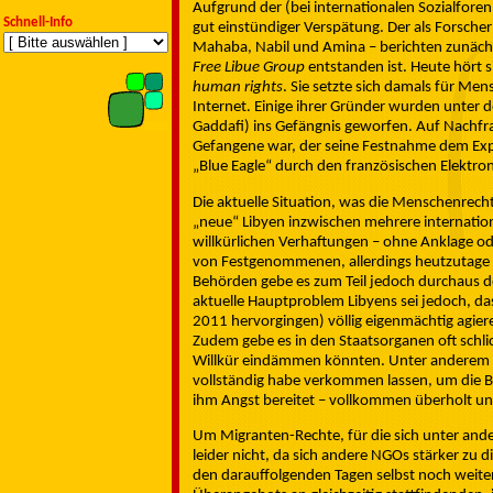
Aufgrund der (bei internationalen Sozialfore
Schnell-Info
gut einstündiger Verspätung. Der als Forsche
Mahaba, Nabil und Amina – berichten zunäch
Free Libue Group
entstanden ist. Heute hört s
human rights
. Sie setzte sich damals für Me
Internet. Einige ihrer Gründer wurden unte
Gaddafi) ins Gefängnis geworfen. Auf Nachfrag
Gefangene war, der seine Festnahme dem E
„Blue Eagle“ durch den französischen Elektron
Die aktuelle Situation, was die Menschenrechte
„neue“ Libyen inzwischen mehrere internat
willkürlichen Verhaftungen – ohne Anklage o
von Festgenommenen, allerdings heutzutage vo
Behörden gebe es zum Teil jedoch durchaus 
aktuelle Hauptproblem Libyens sei jedoch, d
2011 hervorgingen) völlig eigenmächtig agiere
Zudem gebe es in den Staatsorganen oft schli
Willkür eindämmen könnten. Unter anderem m
vollständig habe verkommen lassen, um die Be
ihm Angst bereitet – vollkommen überholt u
Um Migranten-Rechte, für die sich unter ander
leider nicht, da sich andere NGOs stärker zu 
den darauffolgenden Tagen selbst noch wei