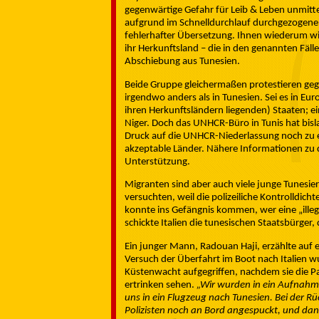
gegenwärtige Gefahr für Leib & Leben unmittel
aufgrund im Schnelldurchlauf durchgezogene
fehlerhafter Übersetzung. Ihnen wiederum wird
ihr Herkunftsland – die in den genannten Fäl
Abschiebung aus Tunesien.
Beide Gruppe gleichermaßen protestieren geg
irgendwo anders als in Tunesien. Sei es in Eu
ihren Herkunftsländern liegenden) Staaten;
Niger. Doch das UNHCR-Büro in Tunis hat bisl
Druck auf die UNHCR-Niederlassung noch zu 
akzeptable Länder. Nähere Informationen zu 
Unterstützung.
Migranten sind aber auch viele junge Tunesier
versuchten, weil die polizeiliche Kontrolld
konnte ins Gefängnis kommen, wer eine „illeg
schickte Italien die tunesischen Staatsbürger,
Ein junger Mann, Radouan Haji, erzählte auf
Versuch der Überfahrt im Boot nach Italien wu
Küstenwacht aufgegriffen, nachdem sie die Pa
ertrinken sehen.
„Wir wurden in ein Aufnahm
uns in ein Flugzeug nach Tunesien. Bei der R
Polizisten noch an Bord angespuckt, und dann