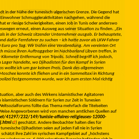
t in der Nähe der tunesisch-algerischen Grenze. Die Gegend hat
er Einwohner Schmuggleraktivitäten nachgehen, während die
hat er riesige Schwierigkeiten, einen Job in Tunis oder anderswo
swegen erneut, einen Ausweg aus seiner Situation zu finden.
„Ein
 als in der Schweiz sitzender Unternehmer ausgab. Er behauptete,
 und dafür Fernfahrer zu suchen – ich hatte zuvor als LKW-Fahrer
0 Euro pro Tag. Wir trafen eine Verabredung. Am vereinten Ort
ich müsse ihren Auftraggeber im Nachbarland Libyen treffen, in
 Kilometer Entfernung von Tripolis. Schnell begriff ich jedoch,
n Lager handelte, wo Djihadisten für den Kampf in Syrien
as wollte ich um gar keinen Preis. Dank des allgemeinen
Moschee konnte ich fliehen und in ein Sammeltaxi in Richtung
nzpolizei festgenommen wurde, war ich zum ersten Mal richtig
tuation, aber auch des Wirkens islamistischer Agitatoren
islamistischen Söldnern für Syrien zur Zeit in Tunesien
ltsozialforums füllte das Thema mehrfach die Titelseiten
se Weise Angeworbenen wird von manchen amtlichen Quellen auf
et/41297/232/149/tunisie-affaires-religieuses-12000-
j.html
)
geschätzt. Andere Beobachter halten dies für
tunesische Djihadisten seien auf jeden Fall nie in Syrien
d schätzt ihre Zahl im syrischen Kampfgebiet auf „höchstens