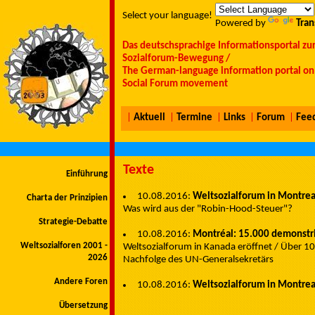
Select your language!
Powered by
Tran
Das deutschsprachige Informationsportal zu
Sozialforum-Bewegung /
The German-language information portal on 
Social Forum movement
|
Aktuell
|
Termine
|
Links
|
Forum
|
Fee
Texte
Einführung
10.08.2016:
Weltsozialforum in Montrea
Charta der Prinzipien
Was wird aus der "Robin-Hood-Steuer"?
Strategie-Debatte
10.08.2016:
Montréal: 15.000 demonstr
Weltsozialforen 2001 -
Weltsozialforum in Kanada eröffnet / Über 100
2026
Nachfolge des UN-Generalsekretärs
Andere Foren
10.08.2016:
Weltsozialforum in Montrea
Übersetzung