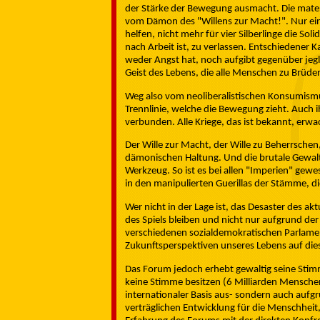
der Stärke der Bewegung ausmacht. Die materia
vom Dämon des "Willens zur Macht!". Nur eine
helfen, nicht mehr für vier Silberlinge die S
nach Arbeit ist, zu verlassen. Entschiedener K
weder Angst hat, noch aufgibt gegenüber jegli
Geist des Lebens, die alle Menschen zu Brüde
Weg also vom neoliberalistischen Konsumismus
Trennlinie, welche die Bewegung zieht. Auch i
verbunden. Alle Kriege, das ist bekannt, erw
Der Wille zur Macht, der Wille zu Beherrsche
dämonischen Haltung. Und die brutale Gewalt
Werkzeug. So ist es bei allen "Imperien" gewe
in den manipulierten Guerillas der Stämme, 
Wer nicht in der Lage ist, das Desaster des 
des Spiels bleiben und nicht nur aufgrund de
verschiedenen sozialdemokratischen Parlame
Zukunftsperspektiven unseres Lebens auf die
Das Forum jedoch erhebt gewaltig seine Stimme
keine Stimme besitzen (6 Milliarden Menschen)
internationaler Basis aus- sondern auch aufg
verträglichen Entwicklung für die Menschheit, 