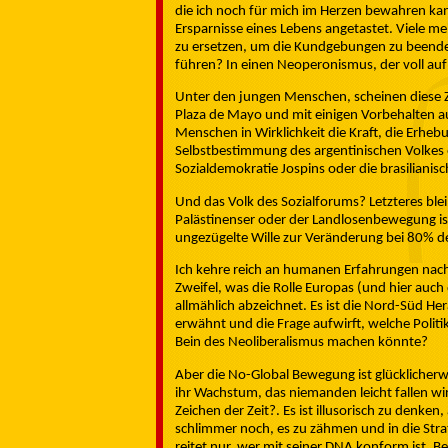
die ich noch für mich im Herzen bewahren kann
Ersparnisse eines Lebens angetastet. Viele m
zu ersetzen, um die Kundgebungen zu beende
führen? In einen Neoperonismus, der voll auf
Unter den jungen Menschen, scheinen diese Z
Plaza de Mayo und mit einigen Vorbehalten a
Menschen in Wirklichkeit die Kraft, die Erhebu
Selbstbestimmung des argentinischen Volkes 
Sozialdemokratie Jospins oder die brasilianis
Und das Volk des Sozialforums? Letzteres blei
Palästinenser oder der Landlosenbewegung ist.
ungezügelte Wille zur Veränderung bei 80% de
Ich kehre reich an humanen Erfahrungen nac
Zweifel, was die Rolle Europas (und hier auch
allmählich abzeichnet. Es ist die Nord-Süd H
erwähnt und die Frage aufwirft, welche Politi
Bein des Neoliberalismus machen könnte?
Aber die No-Global Bewegung ist glücklicher
ihr Wachstum, das niemanden leicht fallen wird
Zeichen der Zeit?. Es ist illusorisch zu denk
schlimmer noch, es zu zähmen und in die Stra
reitet nur, wer mit seiner DNA konform ist. 