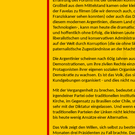
Erfahrung des Forums mit der direkten Konfro
Großteil aus dem Mittelstand kamen oder klei
der Favelas zu filmen (die wir dennoch auch,
Franziskaner sehen konnten) oder auch das D
diesem modernen Argentinien, diesem Land d
Technologien-, kann man heute die dramatisch
und hoffentlich ohne Erfolg, die kleinen Leute
liberalistischen und konservativen Administra
auf der Welt durch Korruption (die sie ohne S
paternalistische Zugeständnisse an der Macht
Die Argentinier scheinen nach 60ig Jahren aus 
Demonstrationen, um ihre zivilen Rechte einzu
Protagonisten ihrer eigenen sozialen Organisi
Demokratie zu wachsen. Es ist das Volk, das s
Kundgebungen organisiert - und dies nicht nu
Mit der Vergangenheit zu brechen, bedeutet 
irgendeiner Partei oder traditionellen Institut
Kirche, im Gegensatz zu Brasilien oder Chile, 
sehr mit der Diktatur eingelassen. Und wenn es
traditionellen Parteien der Linken nicht leicht
bis heute wenig Ansätze einer Alternative.
Das Volk zeigt den Willen, sich selbst zu be
Monaten drei Präsidenten zu Fall brachte. Da