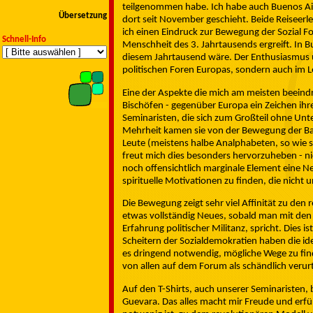
teilgenommen habe. Ich habe auch Buenos Aire
Übersetzung
dort seit November geschieht. Beide Reiseerl
ich einen Eindruck zur Bewegung der Sozial Fo
Schnell-Info
Menschheit des 3. Jahrtausends ergreift. In Bu
diesem Jahrtausend wäre. Der Enthusiasmus und
politischen Foren Europas, sondern auch im L
Eine der Aspekte die mich am meisten beeindru
Bischöfen - gegenüber Europa ein Zeichen ihr
Seminaristen, die sich zum Großteil ohne Unt
Mehrheit kamen sie von der Bewegung der Basi
Leute (meistens halbe Analphabeten, so wie s
freut mich dies besonders hervorzuheben - nich
noch offensichtlich marginale Element eine Ne
spirituelle Motivationen zu finden, die nicht 
Die Bewegung zeigt sehr viel Affinität zu den 
etwas vollständig Neues, sobald man mit de
Erfahrung politischer Militanz, spricht. Dies i
Scheitern der Sozialdemokratien haben die i
es dringend notwendig, mögliche Wege zu finde
von allen auf dem Forum als schändlich verurt
Auf den T-Shirts, auch unserer Seminaristen,
Guevara. Das alles macht mir Freude und erfüll