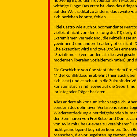
notwenig ist, zu dem revolutionären Modell v
wichtige Dinge: Das erste ist, dass das drin
auf der Welt radikal zu ändern, das zweite -d
sich beziehen könnte, fehlen.
Fidel Castro wie auch Subcomandante Marco
vielleicht nicht von der Leitung des PT, der gr
Extremismen vermeidend, die Mittelklasse an
gewinnen.) und andere Leader gibt es nicht. D
Che akzeptiert wird und zwei große Fermente 
"Sozialismus" (verstanden als die zwei gesch
modernen liberalen Sozialdemokratien) und di
Die Geschichte von Che steht über dem Projek
Mittel Konfliktlösung ablehnt (hier auch über
sich lässt) und es schaut in die Zukunft der V
konsumistisch sind, sowie auf die Geburt mult
ihr integraler Träger basieren.
Alles andere als konsumistisch sagte ich. Aber
sondern des definitiven Verlassens seiner Log
Wiederentdeckung einer tiefgehenden humani
den Seminaren von Frei Betto und Don Luciano 
von Avila mit Che Guevara zu vereinbaren? Da
nicht grundlegend begreifen können. Doch Bet
Menschen, die vor Begeisterung tanzen, zeige