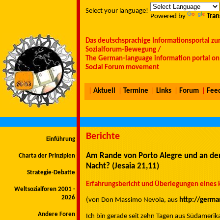
Select your language!
Powered by
Tran
Das deutschsprachige Informationsportal zu
Sozialforum-Bewegung /
The German-language information portal on 
Social Forum movement
|
Aktuell
|
Termine
|
Links
|
Forum
|
Fee
Berichte
Einführung
Am Rande von Porto Alegre und an der
Charta der Prinzipien
Nacht? (Jesaia 21,11)
Strategie-Debatte
Erfahrungsbericht und Überlegungen eines k
Weltsozialforen 2001 -
2026
(von Don Massimo Nevola, aus
http://germ
Andere Foren
Ich bin gerade seit zehn Tagen aus Südamerik