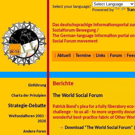
Select your language!
Powered by
Tran
Das deutschsprachige Informationsportal zu
Sozialforum-Bewegung /
The German-language information portal on 
Social Forum movement
|
Aktuell
|
Termine
|
Links
|
Forum
|
Fee
Berichte
Einführung
The World Social Forum
Charta der Prinzipien
Strategie-Debatte
Patrick Bond's plea for a fully liberatory ec
challenge - to us all - to more urgently doc
Weltsozialforen 2001 -
wonderful best-practice fabric of Other Wor
2026
Download "The World Social Forum"
Andere Foren