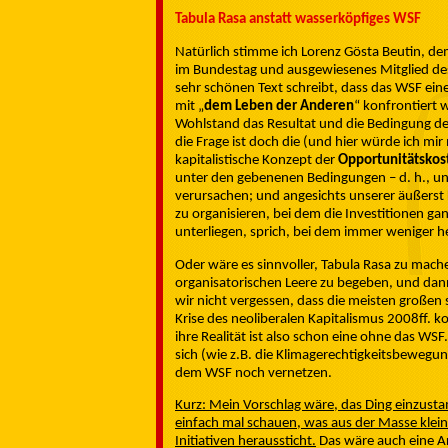
Tabula Rasa anstatt wasserköpfiges WSF
Natürlich stimme ich Lorenz Gösta Beutin, de
im Bundestag und ausgewiesenes Mitglied des i
sehr schönen Text schreibt, dass das WSF einer
mit „
dem Leben der Anderen
“ konfrontiert 
Wohlstand das Resultat und die Bedingung de
die Frage ist doch die (und hier würde ich m
kapitalistische Konzept der
Opportunitätskos
unter den gebenenen Bedingungen – d. h., un
verursachen; und angesichts unserer äußerst
zu organisieren, bei dem die Investitionen g
unterliegen, sprich, bei dem immer wenige
Oder wäre es sinnvoller, Tabula Rasa zu mach
organisatorischen Leere zu begeben, und da
wir nicht vergessen, dass die meisten großen
Krise des neoliberalen Kapitalismus 2008ff. k
ihre Realität ist also schon eine ohne das WS
sich (wie z.B. die Klimagerechtigkeitsbewegun
dem WSF noch vernetzen.
Kurz: Mein Vorschlag wäre, das Ding einzusta
einfach mal schauen, was aus der Masse klein
Initiativen heraussticht.
Das wäre auch eine Ar