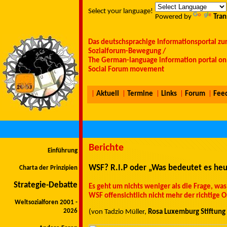
Select your language!
Powered by
Tran
Das deutschsprachige Informationsportal zu
Sozialforum-Bewegung /
The German-language information portal on 
Social Forum movement
|
Aktuell
|
Termine
|
Links
|
Forum
|
Fee
Berichte
Einführung
WSF? R.I.P oder „Was bedeutet es heut
Charta der Prinzipien
Strategie-Debatte
Es geht um nichts weniger als die Frage, was 
WSF offensichtlich nicht mehr der richtige O
Weltsozialforen 2001 -
2026
(von Tadzio Müller,
Rosa Luxemburg Stiftung