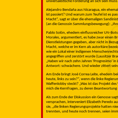
universalistische Forderung an sich sein muss
Alejandro Bendaña aus Nicaragua, ein ehemalig
ist passiert? Und warum zum Teufel ist es pas
Macht“, sagt er über die ehemaligen Sandinis
(an die Genossin Sammlungsbewegung): „Ihre 
Pablo Solón, ehedem einflussreicher UN-Botsch
Morales, argumentiert, es habe zwar einen Br
Dienstleistungen gegeben, aber nicht in Bezug
Macht, welche er im Kern als autoritäre bezeic
wie ein Lokal einer indigenen Menschenrecht
angegriffen und zerstört wurde (Lausitzer Br
„Haben wir nach zehn Jahren 'Progresimo' in
Antwort: schwächere. Und wieder zittert sei
Am Ende bringt José Correa Leite, ehedem bei
heute, links zu sein?“, wenn die linke Regier
Waffenlobby steckt? „Was ist das Projekt des
mich die Kernfragen, zu deren Beantwortung d
Als zum Ende der Diskussion ein Genosse sagt,
versprachen, interveniert Elizabeth Peredo a
sie, „die linken Regierungsprojekte hatten nie
trennten, und heute noch trennen, seien imm