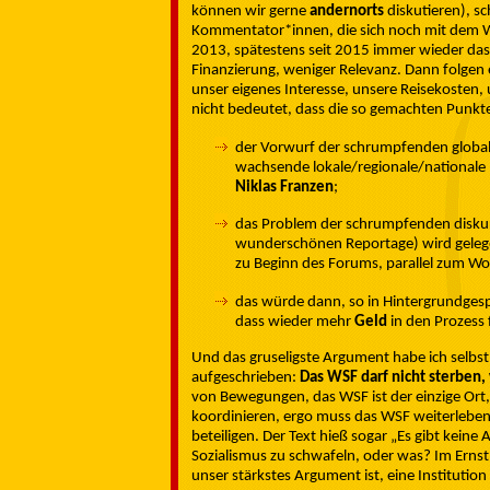
können wir gerne
andernorts
diskutieren), sc
Kommentator*innen, die sich noch mit dem W
2013, spätestens seit 2015 immer wieder das
Finanzierung, weniger Relevanz. Dann folgen 
unser eigenes Interesse, unsere Reisekosten,
nicht bedeutet, dass die so gemachten Punkte
der Vorwurf der schrumpfenden globale
wachsende lokale/regionale/nationale R
Niklas Franzen
;
das Problem der schrumpfenden disku
wunderschönen Reportage) wird gelege
zu Beginn des Forums, parallel zum Wo
das würde dann, so in Hintergrundgesp
dass wieder mehr
Geld
in den Prozess
Und das gruseligste Argument habe ich selbst
aufgeschrieben:
Das WSF darf nicht sterben, w
von Bewegungen, das WSF ist der einzige Or
koordinieren, ergo muss das WSF weiterleben,
beteiligen. Der Text hieß sogar „Es gibt kein
Sozialismus zu schwafeln, oder was? Im Ernst
unser stärkstes Argument ist, eine Institution 