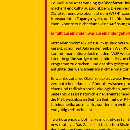
Council, eine Ansammlung großkopferter Linke
machen) endgültig auszudribbeln. Dieses vermu
Zks sitzt irgendwie oben auf dem WSF-Prozess,
transparenten Zugangsregeln, und ist überhaup
kann, könnte er nicht einmal eine Auflösungs
Es fällt auseinander, was auseinander gehör
Jetzt aber nochmal kurz zurückspulen: Was wa
gesagt, schon seit Jahren den selben WSF-K
kommt, man müsse doch mit dem WSF weiterma
latent begräbnisartige Atmosphäre, die von ei
Programm zu drucken, und das sich gelegentl
anfühlte, der wahrscheinlich nicht einmal zur W
Es war die zufällige Gleichzeitigkeit zweier 
verdeutlichen, dass das Bündnis zwischen pro
einen und radikalen sozial-ökologischen, ant
Seite (nb: das ist natürlich eine vereinfache
die MST, geschlossen Seit’ an Seit’ mit der PT
Lateinamerika ausmachte, sondern im weiteren 
endgültig zerbrochen ist.
Two households, both alike in dignity, in fair
new mutiny…
Das Ganze hat fast schon Shakes