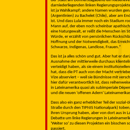
der Stadt am Donnerstagabend ein Riesenevent
darniederliegenden linken Regierungsprojekte
ist ja Wahlkampf; andere Namen wurden gena
(Argentinien) zu Bachelet (Chile), aber am En
ist. Und dass Lula immer noch ein Stadium ro
Mann auf, der eben noch scheinbar apathisch 
eine Naturgewalt, er reißt die Menschen im St
Würde, er erzählt von persönlichen Rückschlä
Hoffnung und der Notwendigkeit, das Erreicht
Schwarze, Indigenas, Landlose, Frauen."
Das ist ja alles schön und gut. Aber hat er 
Ausnahme der mittlerweile durchaus klienteli
verteidigt haben, als sie einem institutionell
hat, dass die PT auch von der Macht vertrie
Vize abserviert – weil sie Bündnisse mit versc
hier dafür verantwortlich ist, dass reihenwei
in Lateinamerika quasi als subimperiale Dépen
und die neuen 'offenen Adern' Lateinamerikas
Dass also ein ganz erheblicher Teil der sozial-
Straße durch den TIPNIS Nationalpark) toben, 
ihren Ursprung haben, aber von dort aus in La
Debatte um linke Regierungen in Lateinamerika
'Weiter so' zu diesen Projekten ein bisschen 
passiert.