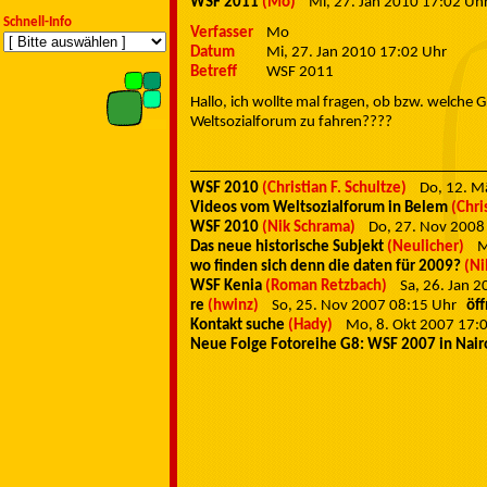
WSF 2011
(Mo)
Mi, 27. Jan 2010 17:02 U
Schnell-Info
Verfasser
Mo
Datum
Mi, 27. Jan 2010 17:02 Uhr
Betreff
WSF 2011
Hallo, ich wollte mal fragen, ob bzw. welch
Weltsozialforum zu fahren????
WSF 2010
(Christian F. Schultze)
Do, 12. 
Videos vom Weltsozialforum in Belem
(Chri
WSF 2010
(Nik Schrama)
Do, 27. Nov 200
Das neue historische Subjekt
(Neulicher)
M
wo finden sich denn die daten für 2009?
(Ni
WSF Kenia
(Roman Retzbach)
Sa, 26. Jan 
re
(hwinz)
So, 25. Nov 2007 08:15 Uhr
öf
Kontakt suche
(Hady)
Mo, 8. Okt 2007 17
Neue Folge Fotoreihe G8: WSF 2007 in Nair