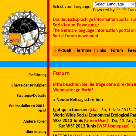
Select your language!
Powered by
Tran
Das deutschsprachige Informationsportal zu
Sozialforum-Bewegung /
The German-language information portal on 
Social Forum movement
|
Aktuell
|
Termine
|
Links
|
Forum
|
Fee
Forum
Einführung
Bitte beachten Sie: Beiträge ohne direkten
Charta der Prinzipien
Webmaster gelöscht!
Strategie-Debatte
» Neuen Beitrag schreiben
Weltsozialforen 2001 -
lgbtiqq in tunesien
(cia)
So, 1. Mär 2015 
2026
World Wide Social Economical Ecological Pa
WSF 2013 Tunis
(Green User)
Do, 23. Aug
Andere Foren
Re: WSF 2013 Tunis
(WSF Homepage)
S
Übersetzung