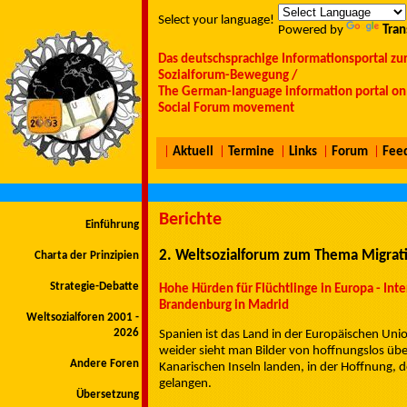
Select your language!
Powered by
Tran
Das deutschsprachige Informationsportal zu
Sozialforum-Bewegung /
The German-language information portal on 
Social Forum movement
|
Aktuell
|
Termine
|
Links
|
Forum
|
Fee
Berichte
Einführung
2. Weltsozialforum zum Thema Migrat
Charta der Prinzipien
Strategie-Debatte
Hohe Hürden für Flüchtlinge in Europa - Int
Brandenburg in Madrid
Weltsozialforen 2001 -
2026
Spanien ist das Land in der Europäischen Unio
weider sieht man Bilder von hoffnungslos über
Andere Foren
Kanarischen Inseln landen, in der Hoffnung,
gelangen.
Übersetzung