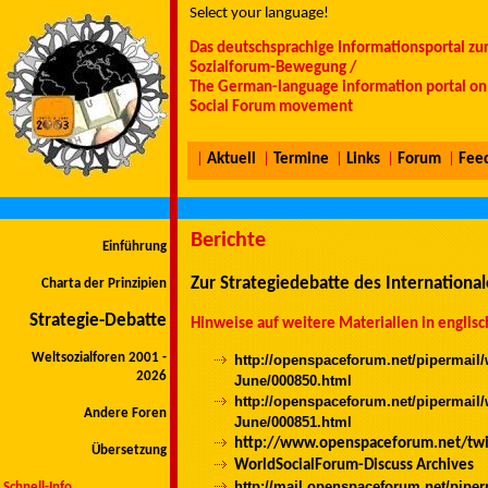
Select your language!
Das deutschsprachige Informationsportal zu
Sozialforum-Bewegung /
The German-language information portal on 
Social Forum movement
|
Aktuell
|
Termine
|
Links
|
Forum
|
Fee
Berichte
Einführung
Zur Strategiedebatte des Internationa
Charta der Prinzipien
Strategie-Debatte
Hinweise auf weitere Materialien in englis
Weltsozialforen 2001 -
http://openspaceforum.net/pipermail
2026
June/000850.html
http://openspaceforum.net/pipermail
Andere Foren
June/000851.html
http://www.openspaceforum.net/twi
Übersetzung
WorldSocialForum-Discuss Archives
http://mail.openspaceforum.net/pipe
Schnell-Info