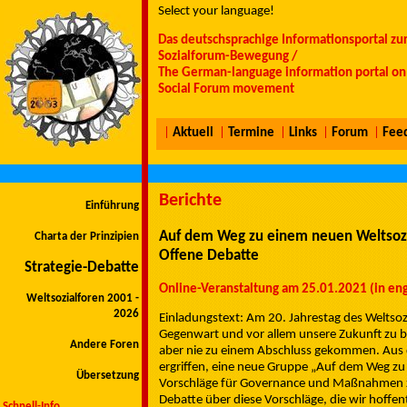
Select your language!
Das deutschsprachige Informationsportal zu
Sozialforum-Bewegung /
The German-language information portal on 
Social Forum movement
|
Aktuell
|
Termine
|
Links
|
Forum
|
Fee
Berichte
Einführung
Auf dem Weg zu einem neuen Weltsoz
Charta der Prinzipien
Offene Debatte
Strategie-Debatte
Online-Veranstaltung am 25.01.2021 (in engl
Weltsozialforen 2001 -
2026
Einladungstext: Am 20. Jahrestag des Weltsozi
Gegenwart und vor allem unsere Zukunft zu be
Andere Foren
aber nie zu einem Abschluss gekommen. Aus di
ergriffen, eine neue Gruppe „Auf dem Weg z
Übersetzung
Vorschläge für Governance und Maßnahmen zu 
Debatte über diese Vorschläge, die wir hoffen
Schnell-Info