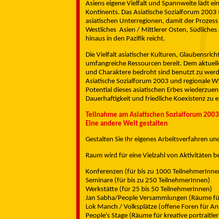
Asiens eigene Vielfalt und Spannweite lädt 
Kontinents. Das Asiatische Sozialforum 2003 
asiatischen Unterregionen, damit der Prozess 
Westliches Asien / Mittlerer Osten, Südliche
hinaus in den Pazifik reicht.
Die Vielfalt asiatischer Kulturen, Glaubensri
umfangreiche Ressourcen bereit. Dem aktuelle
und Charaktere bedroht sind benutzt zu werd
Asiatische Sozialforum 2003 und regionale WSF
Potential dieses asiatischen Erbes wiederzuen
Dauerhaftigkeit und friedliche Koexistenz zu 
Teilnahme am Asiatischen Sozialforum 2003
Eine andere Welt gestalten
Gestalten Sie Ihr eigenes Arbeitsverfahren un
Raum wird für eine Vielzahl von Aktivitäten be
Konferenzen (für bis zu 1000 TeilnehmerInne
Seminare (für bis zu 250 TeilnehmerInnen)
Werkstätte (für 25 bis 50 TeilnehmerInnen)
Jan Sabha/People Versammlungen (Räume für
Lok Manch / Volksplätze (offene Foren für A
People's Stage (Räume für kreative portrait