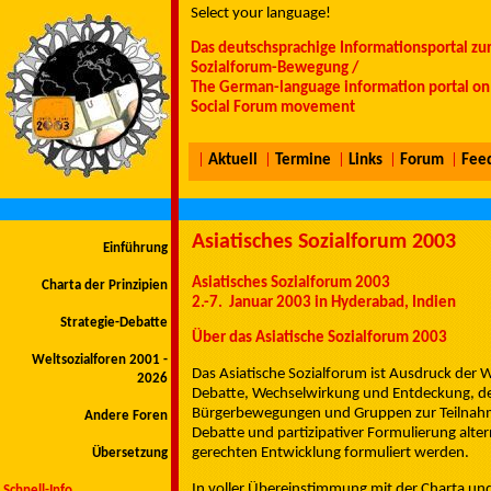
Select your language!
Das deutschsprachige Informationsportal zu
Sozialforum-Bewegung /
The German-language information portal on 
Social Forum movement
|
Aktuell
|
Termine
|
Links
|
Forum
|
Fee
Asiatisches Sozialforum 2003
Einführung
Asiatisches Sozialforum 2003
Charta der Prinzipien
2.-7. Januar 2003 in Hyderabad, Indien
Strategie-Debatte
Über das Asiatische Sozialforum 2003
Weltsozialforen 2001 -
Das Asiatische Sozialforum ist Ausdruck der 
2026
Debatte, Wechselwirkung und Entdeckung, der
Bürgerbewegungen und Gruppen zur Teilnahme
Andere Foren
Debatte und partizipativer Formulierung alte
gerechten Entwicklung formuliert werden.
Übersetzung
In voller Übereinstimmung mit der Charta und 
Schnell-Info