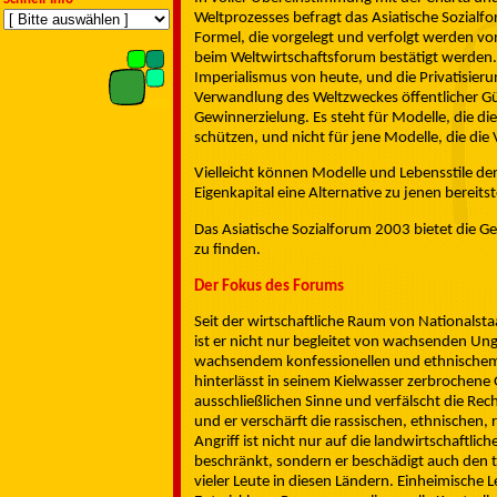
Weltprozesses befragt das Asiatische Sozialfo
Formel, die vorgelegt und verfolgt werden von
beim Weltwirtschaftsforum bestätigt werden. 
Imperialismus von heute, und die Privatisieru
Verwandlung des Weltzweckes öffentlicher Güt
Gewinnerzielung. Es steht für Modelle, die di
schützen, und nicht für jene Modelle, die di
Vielleicht können Modelle und Lebensstile der
Eigenkapital eine Alternative zu jenen berei
Das Asiatische Sozialforum 2003 bietet die 
zu finden.
Der Fokus des Forums
Seit der wirtschaftliche Raum von Nationals
ist er nicht nur begleitet von wachsenden U
wachsendem konfessionellen und ethnischem St
hinterlässt in seinem Kielwasser zerbrochene
ausschließlichen Sinne und verfälscht die Rec
und er verschärft die rassischen, ethnischen, 
Angriff ist nicht nur auf die landwirtschaftlic
beschränkt, sondern er beschädigt auch den 
vieler Leute in diesen Ländern. Einheimisch