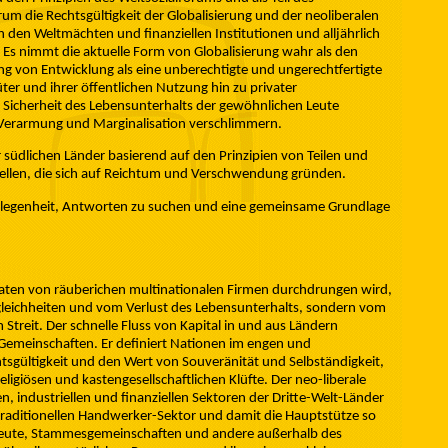
rum die Rechtsgültigkeit der Globalisierung und der neoliberalen
 den Weltmächten und finanziellen Institutionen und alljährlich
Es nimmt die aktuelle Form von Globalisierung wahr als den
ng von Entwicklung als eine unberechtigte und ungerechtfertigte
er und ihrer öffentlichen Nutzung hin zu privater
e Sicherheit des Lebensunterhalts der gewöhnlichen Leute
e Verarmung und Marginalisation verschlimmern.
 südlichen Länder basierend auf den Prinzipien von Teilen und
tstellen, die sich auf Reichtum und Verschwendung gründen.
Gelegenheit, Antworten zu suchen und eine gemeinsame Grundlage
taaten von räuberichen multinationalen Firmen durchdrungen wird,
ngleichheiten und vom Verlust des Lebensunterhalts, sondern vom
reit. Der schnelle Fluss von Kapital in und aus Ländern
 Gemeinschaften. Er definiert Nationen im engen und
htsgültigkeit und den Wert von Souveränität und Selbständigkeit,
religiösen und kastengesellschaftlichen Klüfte. Der neo-liberale
hen, industriellen und finanziellen Sektoren der Dritte-Welt-Länder
traditionellen Handwerker-Sektor und damit die Hauptstütze so
e Leute, Stammesgemeinschaften und andere außerhalb des