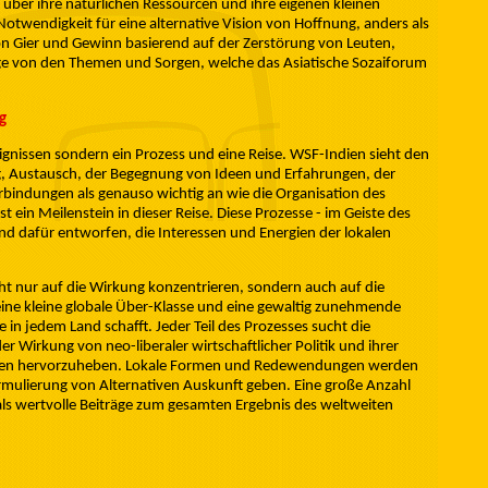
e über ihre natürlichen Ressourcen und ihre eigenen kleinen
 Notwendigkeit für eine alternative Vision von Hoffnung, anders als
on Gier und Gewinn basierend auf der Zerstörung von Leuten,
ge von den Themen und Sorgen, welche das Asiatische Sozaiforum
g
ignissen sondern ein Prozess und eine Reise. WSF-Indien sieht den
 Austausch, der Begegnung von Ideen und Erfahrungen, der
indungen als genauso wichtig an wie die Organisation des
t ein Meilenstein in dieser Reise. Diese Prozesse - im Geiste des
und dafür entworfen, die Interessen und Energien der lokalen
cht nur auf die Wirkung konzentrieren, sondern auch auf die
 eine kleine globale Über-Klasse und eine gewaltig zunehmende
in jedem Land schafft. Jeder Teil des Prozesses sucht die
Wirkung von neo-liberaler wirtschaftlicher Politik und ihrer
Leben hervorzuheben. Lokale Formen und Redewendungen werden
rmulierung von Alternativen Auskunft geben. Eine große Anzahl
 als wertvolle Beiträge zum gesamten Ergebnis des weltweiten