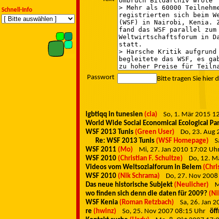
Schnell-Info
Passwort
Bitte tragen Sie hier 
lgbtiqq in tunesien
(cia)
So, 1. Mär 2015 
World Wide Social Economical Ecological Pa
WSF 2013 Tunis
(Green User)
Do, 23. Aug
Re: WSF 2013 Tunis
(WSF Homepage)
S
WSF 2011
(Mo)
Mi, 27. Jan 2010 17:02 U
WSF 2010
(Christian F. Schultze)
Do, 12. 
Videos vom Weltsozialforum in Belem
(Chri
WSF 2010
(Nik Schrama)
Do, 27. Nov 200
Das neue historische Subjekt
(Neulicher)
M
wo finden sich denn die daten für 2009?
(Ni
WSF Kenia
(Roman Retzbach)
Sa, 26. Jan 
re
(hwinz)
So, 25. Nov 2007 08:15 Uhr
öf