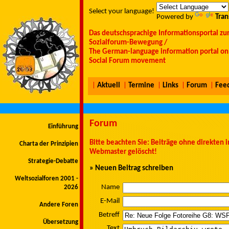
Select your language!
Powered by
Tran
Das deutschsprachige Informationsportal zu
Sozialforum-Bewegung /
The German-language information portal on 
Social Forum movement
|
Aktuell
|
Termine
|
Links
|
Forum
|
Fee
Forum
Einführung
Bitte beachten Sie: Beiträge ohne direkten
Charta der Prinzipien
Webmaster gelöscht!
Strategie-Debatte
» Neuen Beitrag schreiben
Weltsozialforen 2001 -
Name
2026
E-Mail
Andere Foren
Betreff
Übersetzung
Text