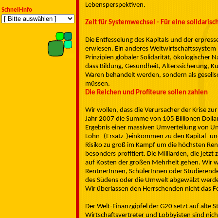
Lebensperspektiven.
Schnell-Info
Zeit für Systemwechsel - Für eine solidarisc
Die Entfesselung des Kapitals und der erpress
erwiesen. Ein anderes Weltwirtschaftssystem 
Prinzipien globaler Solidarität, ökologischer
dass Bildung, Gesundheit, Alterssicherung, Ku
Waren behandelt werden, sondern als gesellsc
müssen.
Die Reichen und Profiteure sollen zahlen
Wir wollen, dass die Verursacher der Krise z
Jahr 2007 die Summe von 105 Billionen Dollar 
Ergebnis einer massiven Umverteilung von U
Lohn- (Ersatz-)einkommen zu den Kapital- u
Risiko zu groß im Kampf um die höchsten Ren
besonders profitiert. Die Milliarden, die jet
auf Kosten der großen Mehrheit gehen. Wir w
RentnerInnen, SchülerInnen oder Studierende 
des Südens oder die Umwelt abgewälzt werd
Wir überlassen den Herrschenden nicht das F
Der Welt-Finanzgipfel der G20 setzt auf alte 
Wirtschaftsvertreter und Lobbyisten sind nic