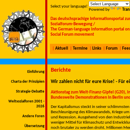
Select your language!
Powered by
Tran
Das deutschsprachige Informationsportal zu
Sozialforum-Bewegung /
The German-language information portal on 
Social Forum movement
|
Aktuell
|
Termine
|
Links
|
Forum
|
Fee
Berichte
Einführung
Wir zahlen nicht für eure Krise! - Für e
Charta der Prinzipien
Strategie-Debatte
Aktionstag zum Welt-Finanz-Gipfel (G20), 
Bundesweite Demonstrationen in Berlin un
Weltsozialforen 2001 -
2026
Der Kapitalismus steckt in seiner schlimmsten 
Beschleunigung des Klimawandels, Kriege um
Andere Foren
und Rezession. Ausgehend von den Industrielä
weniger Mittel für Klimaschutz und Entwicklu
Übersetzung
noch brutaler zu werden droht. Millionen Men