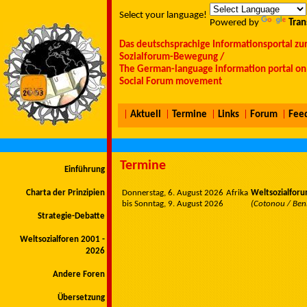
Select your language!
Powered by
Tran
Das deutschsprachige Informationsportal zu
Sozialforum-Bewegung /
The German-language information portal on 
Social Forum movement
|
Aktuell
|
Termine
|
Links
|
Forum
|
Fee
Termine
Einführung
Donnerstag, 6. August 2026
Afrika
Weltsozialfor
Charta der Prinzipien
bis Sonntag, 9. August 2026
(Cotonou / Ben
Strategie-Debatte
Weltsozialforen 2001 -
2026
Andere Foren
Übersetzung