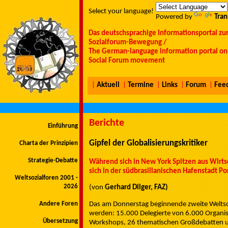
Select your language!
Powered by
Tran
Das deutschsprachige Informationsportal zu
Sozialforum-Bewegung /
The German-language information portal on 
Social Forum movement
|
Aktuell
|
Termine
|
Links
|
Forum
|
Fee
Berichte
Einführung
Gipfel der Globalisierungskritiker
Charta der Prinzipien
Strategie-Debatte
Während sich in New York Spitzen aus Wirts
sich in der südbrasilianischen Hafenstadt Por
Weltsozialforen 2001 -
2026
(von
Gerhard Dilger, FAZ)
Das am Donnerstag beginnende zweite Weltsozi
Andere Foren
werden: 15.000 Delegierte von 6.000 Organi
Übersetzung
Workshops, 26 thematischen Großdebatten un