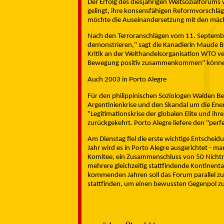
Der Erfolg des diesjährigen Weltsozialforum
gelingt, ihre konsensfähigen Reformvorschlä
möchte die Auseinandersetzung mit den mäch
Nach den Terroranschlägen vom 11. Septembe
demonstrieren," sagt die Kanadierin Maude Ba
Kritik an der Welthandelsorganisation WTO ver
Bewegung positiv zusammenkommen" könne, d
Auch 2003 in Porto Alegre
Für den philippinischen Soziologen Walden Bel
Argentinienkrise und den Skandal um die Ener
"Legitimationskrise der globalen Elite und i
zurückgekehrt. Porto Alegre liefere den "perf
Am Dienstag fiel die erste wichtige Entsche
Jahr wird es in Porto Alegre ausgerichtet - man
Komitee, ein Zusammenschluss von 50 Nichtre
mehrere gleichzeitig stattfindende Kontinenta
kommenden Jahren soll das Forum parallel z
stattfinden, um einen bewussten Gegenpol zu