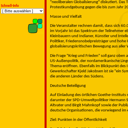
"neoliberalen Globalisierung" diskutiert. Das 
Schnell-Info
Protestkundgebung gegen die bis zum Jahr 2
Masse und Vielfalt
Die Veranstalter rechnen damit, dass sich 60
im Vorjahr ist das Spektrum der Teilnehmer eb
Kleinbauern und Indianer, Künstler und Intell
Politiker, Friedensnobelpreisträger und ho
globalisierungskritischen Bewegung aus alle
Die Frage "Krieg und Frieden" soll ganz oben a
US-Außenpolitik, der nordamerikanische Lin
Thema eröffnen. Ebenfalls im Blickpunkt des In
Gewerkschafter Kjeld Jakobsen ist sie "ein S
die anderen Länder des Südens.
Deutsche Beteiligung
Auf Einladung des örtlichen Goethe-Institut
darunter der SPD-Umweltpolitiker Hermann Sc
Altvater und Birgit Mahnkopf sowie der Publi
deutsche Organisationen, die vorwiegend im e
Ziel: Punkten in der Öffentlichkeit