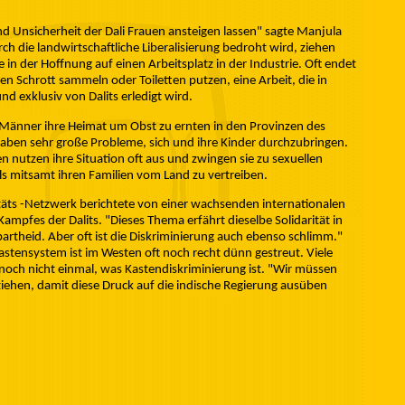
nd Unsicherheit der Dali Frauen ansteigen lassen" sagte Manjula
ch die landwirtschaftliche Liberalisierung bedroht wird, ziehen
 in der Hoffnung auf einen Arbeitsplatz in der Industrie. Oft endet
en Schrott sammeln oder Toiletten putzen, eine Arbeit, die in
 exklusiv von Dalits erledigt wird.
it Männer ihre Heimat um Obst zu ernten in den Provinzen des
 haben sehr große Probleme, sich und ihre Kinder durchzubringen.
 nutzen ihre Situation oft aus und zwingen sie zu sexuellen
s mitsamt ihren Familien vom Land zu vertreiben.
itäts -Netzwerk berichtete von einer wachsenden internationalen
mpfes der Dalits. "Dieses Thema erfährt dieselbe Solidarität in
artheid. Aber oft ist die Diskriminierung auch ebenso schlimm."
stensystem ist im Westen oft noch recht dünn gestreut. Viele
 noch nicht einmal, was Kastendiskriminierung ist. "Wir müssen
rziehen, damit diese Druck auf die indische Regierung ausüben