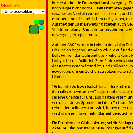
ihre erstarkende Emanzipationsbewegung. Diskri
Schnell-Info
noch lange nicht vorbei. Dalits kämpfen gegen 
separierten Vierteln wohnen zu lassen, und f
Brunnen und die städtischen Heiligtümer, die
Aufstieg der Dalit-Bewegung stiegen auch Ge
Verstümmelung, Raub, heruntergebrannte Häuse
Bewegung ertragen muss.
Auf dem WSF wurde bei einem der vielen Dalit-
Diskussion begann, standen wir alle auf und
Dalit Führer, der während des Freiheitskampf
Heiliger für die Dalits ist. Zum Ende seines 
das Kastensystem fremd ist, und Millionen von
geworden, um ein Zeichen zu setzen gegen da
Hindus.
"Bekannte Volkswirtschaftler an der Spitze un
die Dalits nutzen sollten" sagte Paul Divakar,
sei eine Chance für uns, aus Kastensystem und
wie die anderen Sprecher bei dem Treffen. "Wir
Leben der Dalits zerstört wird, haben eher d
wird in dieser Frage mehr Klarheit benötigt, 
Ein Problem der Globalisierung sei die Verlag
Akteure. Dies hat starke Auswirkungen auf di