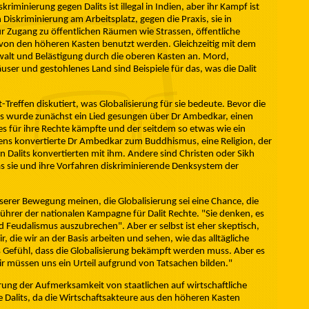
minierung gegen Dalits ist illegal in Indien, aber ihr Kampf ist
Diskriminierung am Arbeitsplatz, gegen die Praxis, sie in
ür Zugang zu öffentlichen Räumen wie Strassen, öffentliche
 von den höheren Kasten benutzt werden. Gleichzeitig mit dem
walt und Belästigung durch die oberen Kasten an. Mord,
r und gestohlenes Land sind Beispiele für das, was die Dalit
Treffen diskutiert, was Globalisierung für sie bedeute. Bevor die
 es wurde zunächst ein Lied gesungen über Dr Ambedkar, einen
es für ihre Rechte kämpfte und der seitdem so etwas wie ein
Lebens konvertierte Dr Ambedkar zum Buddhismus, eine Religion, der
 Dalits konvertierten mit ihm. Andere sind Christen oder Sikh
s sie und ihre Vorfahren diskriminierende Denksystem der
serer Bewegung meinen, die Globalisierung sei eine Chance, die
 Führer der nationalen Kampagne für Dalit Rechte. "Sie denken, es
 Feudalismus auszubrechen". Aber er selbst ist eher skeptisch,
, die wir an der Basis arbeiten und sehen, wie das alltägliche
as Gefühl, dass die Globalisierung bekämpft werden muss. Aber es
wir müssen uns ein Urteil aufgrund von Tatsachen bilden."
erung der Aufmerksamkeit von staatlichen auf wirtschaftliche
e Dalits, da die Wirtschaftsakteure aus den höheren Kasten