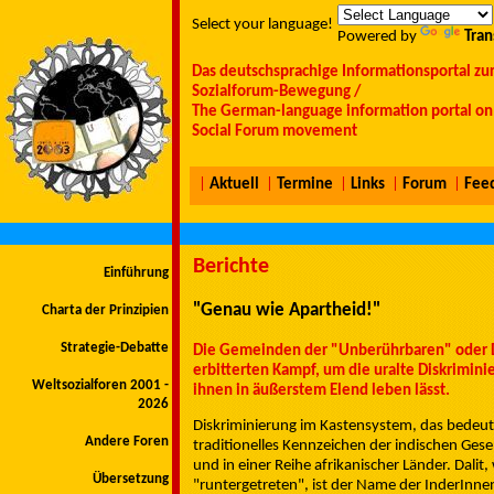
Select your language!
Powered by
Tran
Das deutschsprachige Informationsportal zu
Sozialforum-Bewegung /
The German-language information portal on 
Social Forum movement
|
Aktuell
|
Termine
|
Links
|
Forum
|
Fee
Berichte
Einführung
"Genau wie Apartheid!"
Charta der Prinzipien
Strategie-Debatte
Die Gemeinden der "Unberührbaren" oder Dal
erbitterten Kampf, um die uralte Diskrimini
Weltsozialforen 2001 -
ihnen in äußerstem Elend leben lässt.
2026
Diskriminierung im Kastensystem, das bedeute
Andere Foren
traditionelles Kennzeichen der indischen Gese
und in einer Reihe afrikanischer Länder. Dalit
Übersetzung
"runtergetreten", ist der Name der InderInne