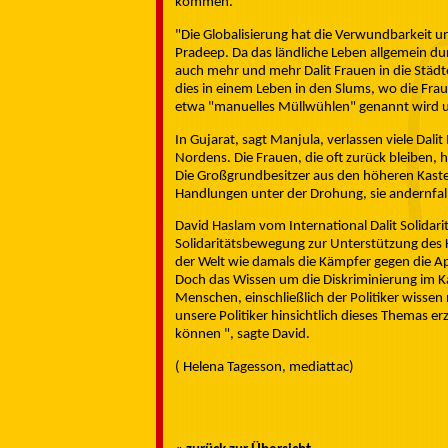
kommen.
"Die Globalisierung hat die Verwundbarkeit u
Pradeep. Da das ländliche Leben allgemein dur
auch mehr und mehr Dalit Frauen in die Städte
dies in einem Leben in den Slums, wo die Frau
etwa "manuelles Müllwühlen" genannt wird und
In Gujarat, sagt Manjula, verlassen viele Dal
Nordens. Die Frauen, die oft zurück bleiben,
Die Großgrundbesitzer aus den höheren Kasten
Handlungen unter der Drohung, sie andernfall
David Haslam vom International Dalit Solidar
Solidaritätsbewegung zur Unterstützung des Ka
der Welt wie damals die Kämpfer gegen die Ap
Doch das Wissen um die Diskriminierung im Ka
Menschen, einschließlich der Politiker wissen
unsere Politiker hinsichtlich dieses Themas e
können ", sagte David.
( Helena Tagesson, mediattac)