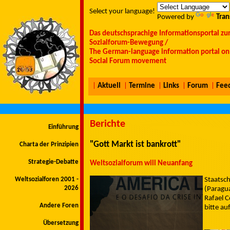
Select your language!
Powered by
Tran
Das deutschsprachige Informationsportal zu
Sozialforum-Bewegung /
The German-language information portal on 
Social Forum movement
|
Aktuell
|
Termine
|
Links
|
Forum
|
Fee
Berichte
Einführung
"Gott Markt ist bankrott"
Charta der Prinzipien
Strategie-Debatte
Weltsozialforum will Neuanfang
Weltsozialforen 2001 -
Staatsc
2026
(Paragua
Rafael 
Andere Foren
bitte auf
Übersetzung