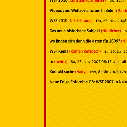
WSF 2010
(Christian F. Schultze)
Do, 12. 
Videos vom Weltsozialforum in Belem
(Chri
WSF 2010
(Nik Schrama)
Do, 27. Nov 200
Das neue historische Subjekt
(Neulicher)
M
wo finden sich denn die daten für 2009?
(Ni
WSF Kenia
(Roman Retzbach)
Sa, 26. Jan 
re
(hwinz)
So, 25. Nov 2007 08:15 Uhr
öf
Kontakt suche
(Hady)
Mo, 8. Okt 2007 17
Neue Folge Fotoreihe G8: WSF 2007 in Nair