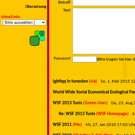
Betreff
Übersetzung
Text
Schnell-Info
Passwort
Bitte tragen Sie hier 
lgbtiqq in tunesien
(cia)
So, 1. Mär 2015 
World Wide Social Economical Ecological Pa
WSF 2013 Tunis
(Green User)
Do, 23. Aug
Re: WSF 2013 Tunis
(WSF Homepage)
S
WSF 2011
(Mo)
Mi, 27. Jan 2010 17:02 U