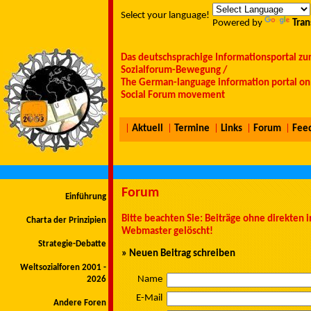
Select your language!
Powered by
Tran
Das deutschsprachige Informationsportal zu
Sozialforum-Bewegung /
The German-language information portal on 
Social Forum movement
|
Aktuell
|
Termine
|
Links
|
Forum
|
Fee
Forum
Einführung
Bitte beachten Sie: Beiträge ohne direkten
Charta der Prinzipien
Webmaster gelöscht!
Strategie-Debatte
» Neuen Beitrag schreiben
Weltsozialforen 2001 -
Name
2026
E-Mail
Andere Foren