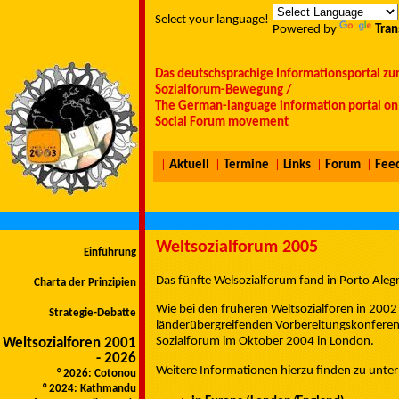
Select your language!
Powered by
Tran
Das deutschsprachige Informationsportal zu
Sozialforum-Bewegung /
The German-language information portal on 
Social Forum movement
|
Aktuell
|
Termine
|
Links
|
Forum
|
Fee
Weltsozialforum 2005
Einführung
Das fünfte Welsozialforum fand in Porto Alegr
Charta der Prinzipien
Wie bei den früheren Weltsozialforen in 2002
Strategie-Debatte
länderübergreifenden Vorbereitungskonferenze
Sozialforum im Oktober 2004 in London.
Weltsozialforen 2001
- 2026
Weitere Informationen hierzu finden zu unter
° 2026: Cotonou
° 2024: Kathmandu