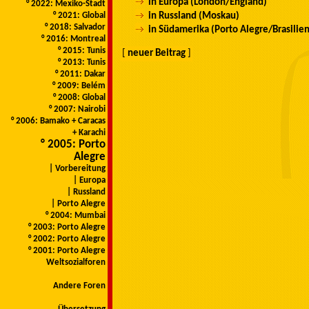
in Europa (London/England)
° 2022: Mexiko-Stadt
in Russland (Moskau)
° 2021: Global
° 2018: Salvador
in Südamerika (Porto Alegre/Brasilien
° 2016: Montreal
° 2015: Tunis
[
neuer Beitrag
]
° 2013: Tunis
° 2011: Dakar
° 2009: Belém
° 2008: Global
° 2007: Nairobi
° 2006: Bamako + Caracas
+ Karachi
° 2005: Porto
Alegre
| Vorbereitung
| Europa
| Russland
| Porto Alegre
° 2004: Mumbai
° 2003: Porto Alegre
° 2002: Porto Alegre
° 2001: Porto Alegre
Weltsozialforen
Andere Foren